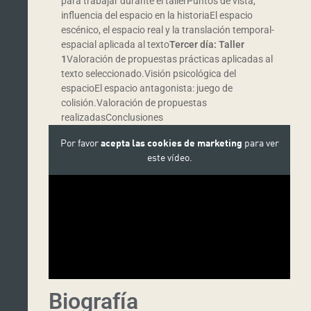
para trabajar durante el tallerPuntos de vista,
influencia del espacio en la historiaEl espacio
escénico, el espacio real y la translación temporal-
espacial aplicada al texto
Tercer día: Taller
1
Valoración de propuestas prácticas aplicadas al
texto seleccionado.Visión psicológica del
espacioEl espacio antagonista: juego de
colisión.Valoración de propuestas
realizadasConclusiones
Por favor
acepta las cookies de marketing
para ver
este vídeo.
Biografía