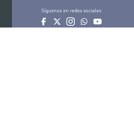
Síguenos en redes sociales
Ir a perfil de Auditorio de Tenerife en Facebook
Ir a perfil de Auditorio de Tenerife en Tw
Ir a perfil de Auditorio de Tener
Ir al Boletín Whatsapp de
Ir al perfil de Au
Organiza
Colabora
Certificaciones