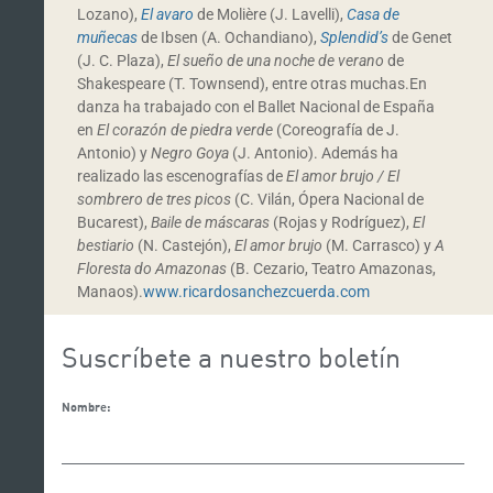
Lozano),
El avaro
de Molière (J. Lavelli),
Casa de
muñecas
de Ibsen (A. Ochandiano),
Splendid’s
de Genet
(J. C. Plaza),
El sueño de una noche de verano
de
Shakespeare (T. Townsend), entre otras muchas.En
danza ha trabajado con el Ballet Nacional de España
en
El corazón de piedra verde
(Coreografía de J.
Antonio) y
Negro Goya
(J. Antonio). Además ha
realizado las escenografías de
El amor brujo / El
sombrero de tres picos
(C. Vilán, Ópera Nacional de
Bucarest),
Baile de máscaras
(Rojas y Rodríguez),
El
bestiario
(N. Castejón),
El amor brujo
(M. Carrasco) y
A
Floresta do Amazonas
(B. Cezario, Teatro Amazonas,
Manaos).
www.ricardosanchezcuerda.com
Suscríbete a nuestro boletín
Nombre: