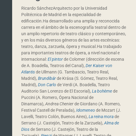
Ricardo SánchezArquitecto por la Universidad
Politécnica de Madrid en la especialidad de
edificación.Ha desarrollado una amplia y reconocida
carrera en el ámbito de la escenografía teatral dentro de
un amplio repertorio de teatro clásico y contemporáneo,
y en los más diversos géneros de las artes escénicas:
teatro, danza, zarzuela, ópera y musical.Ha trabajado
para importantes teatros de ópera, a nivel nacional e
internacional:
El pintor
de Colomer (dirección de escena
de A. Boadella, Teatros del Canal),
Der Kaiser von
Atlantis
de Ullmann (G. Tambascio, Teatro Real,
Madrid),
Brundibár
de Krása (S. Gómez, Teatro Real,
Madrid),
Don Carlo
de Verdi (A. Boadella, Teatro
Auditorio San Lorenzo de El Escorial),
La bohème
de
Puccini (A. Romero, Ópera Nacional de
Dinamarca),
Andrea Chenier
de Giordano (A. Romero,
Festival Castell de Peralada),
Idomeneo
de Mozart (J.
Lavelli, Teatro Colón, Buenos Aires),
La reina mora
de
Serrano (J. Castejón, Teatro de la Zarzuela),
Alma de
Dios
de Serrano (J. Castejón, Teatro de la
Zarzuela),
Rienzi
de Wagner (J. Lavelli, Teatro de