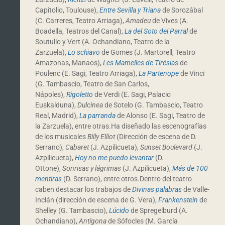
Capitolio, Toulouse),
Entre Sevilla y Triana
de Sorozábal
(C. Carreres, Teatro Arriaga),
Amadeu
de Vives (A.
Boadella, Teatros del Canal),
La del Soto del Parral
de
Soutullo y Vert (A. Ochandiano, Teatro de la
Zarzuela),
Lo schiavo
de Gomes (J. Martorell, Teatro
Amazonas, Manaos),
Les Mamelles de Tirésias
de
Poulenc (E. Sagi, Teatro Arriaga),
La Partenope
de Vinci
(G. Tambascio, Teatro de San Carlos,
Nápoles),
Rigoletto
de Verdi (E. Sagi, Palacio
Euskalduna),
Dulcinea
de Sotelo (G. Tambascio, Teatro
Real, Madrid),
La parranda
de Alonso (E. Sagi, Teatro de
la Zarzuela), entre otras.Ha diseñado las escenografías
de los musicales
Billy Elliot
(Dirección de escena de D.
Serrano),
Cabaret
(J. Azpilicueta),
Sunset Boulevard
(J.
Azpilicueta),
Hoy no me puedo levantar
(D.
Ottone),
Sonrisas y lágrimas
(J. Azpilicueta),
Más de 100
mentiras
(D. Serrano), entre otros.Dentro del teatro
caben destacar los trabajos de
Divinas palabras
de Valle-
Inclán (dirección de escena de G. Vera),
Frankenstein
de
Shelley (G. Tambascio),
Lúcido
de Spregelburd (A.
Ochandiano),
Antígona
de Sófocles (M. García