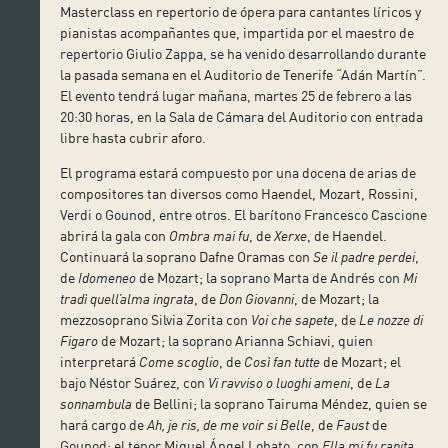
Masterclass en repertorio de ópera para cantantes líricos y
pianistas acompañantes que, impartida por el maestro de
repertorio Giulio Zappa, se ha venido desarrollando durante
la pasada semana en el Auditorio de Tenerife “Adán Martín”.
El evento tendrá lugar mañana, martes 25 de febrero a las
20:30 horas, en la Sala de Cámara del Auditorio con entrada
libre hasta cubrir aforo.
El programa estará compuesto por una docena de arias de
compositores tan diversos como Haendel, Mozart, Rossini,
Verdi o Gounod, entre otros. El barítono Francesco Cascione
abrirá la gala con
Ombra mai fu
, de
Xerxe
, de Haendel.
Continuará la soprano Dafne Oramas con
Se il padre perdei
,
de
Idomeneo
de Mozart; la soprano Marta de Andrés con
Mi
tradì quell’alma ingrata
, de
Don Giovanni
, de Mozart; la
mezzosoprano Silvia Zorita con
Voi che sapete
, de
Le nozze di
Figaro
de Mozart; la soprano Arianna Schiavi, quien
interpretará
Come scoglio
, de
Così fan tutte
de Mozart; el
bajo Néstor Suárez, con
Vi ravviso o luoghi ameni
, de
La
sonnambula
de Bellini; la soprano Tairuma Méndez, quien se
hará cargo de
Ah, je ris, de me voir si Belle
, de
Faust
de
Gounod; el tenor Miguel Ángel Lobato, con
Ella mi fu rapita
,