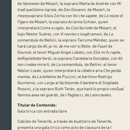
de
Idomeneo
de Mozart; la soprano Marta de Andrés con
Mi
tradì quell’alma ingrata
, de
Don Giovanni
, de Mozart; la
mezzosoprano Silvia Zorita con
Voi che sapete
, de
Le nozze di
Figaro
de Mozart; la soprano Arianna Schiavi, quien
interpretará
Come scoglio
, de
Così fan tutte
de Mozart; el
bajo Néstor Suárez, con
Vi ravviso o luoghi ameni
, de
La
sonnambula
de Bellini; la soprano Tairuma Méndez, quien se
hará cargo de
Ah, je ris, de me voir si Belle
, de
Faust
de
Gounod; el tenor Miguel Ángel Lobato, con
Ella mi fu rapita
,
de
Rigoletto
de Verdi; la soprano Candelaria González, con
Ah
non credea mirarti
, de
La sonnambula
, de Bellini; el tenor
Néstor Losán, quien interpretará la célebre aria
Che gelida
manina
, de
La bohème
de Puccini; el barítono Rodrigo
Quinteros, con
Largo al factotum
de
Il barbiere di Siviglia
de
Rossini, y la soprano Ruth Terán, que hará lo propio con
Qual
fiamma avea nel guardo
, de
I Pagliacci
, de Leoncavallo.
Titular de Contenido:
Gala lírica con entrada libre
Cabildo de Tenerife, a través de Auditorio de Tenerife,
presenta una gala lírica como acto de clausura de la I