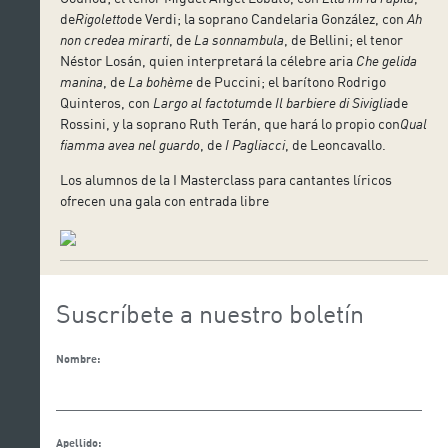
de
Rigoletto
de Verdi; la soprano Candelaria González, con
Ah
non credea mirarti
, de
La sonnambula
, de Bellini; el tenor
Néstor Losán, quien interpretará la célebre aria
Che gelida
manina
, de
La bohème
de Puccini; el barítono Rodrigo
Quinteros, con
Largo al factotum
de
Il barbiere di Siviglia
de
Rossini, y la soprano Ruth Terán, que hará lo propio con
Qual
fiamma avea nel guardo
, de
I Pagliacci
, de Leoncavallo.
Los alumnos de la I Masterclass para cantantes líricos
ofrecen una gala con entrada libre
Suscríbete a nuestro boletín
Nombre:
Apellido: