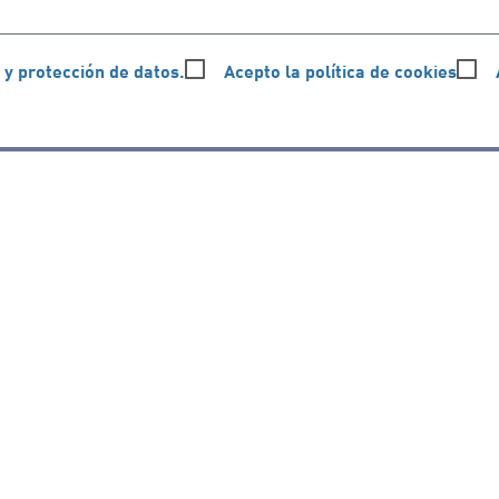
 y protección de datos.
Acepto la política de cookies
Síguenos en redes sociales
Ir a perfil de Auditorio de Tenerife e
Ir a perfil de Auditorio de Tene
Ir a perfil de Auditorio 
Ir al Boletín What
Ir al perfil
Organiza
Colabora