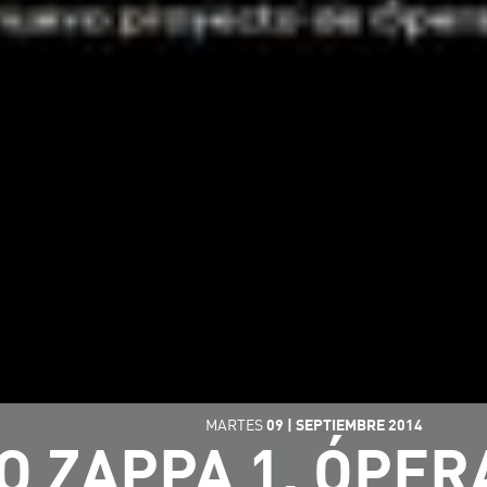
MARTES
09
|
SEPTIEMBRE
2014
O ZAPPA 1. ÓPER