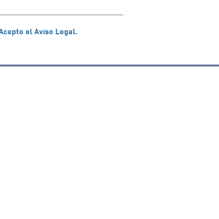
Acepto el Aviso Legal.
n Facebook
rife en Twitter
de Tenerife en Instagram
sapp de Auditorio de Tenerife
 de Auditorio de Tenerife en Youtube
Certificaciones