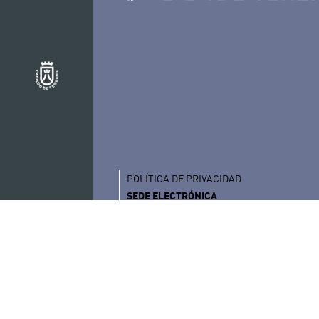
POLÍTICA DE PRIVACIDAD
SEDE ELECTRÓNICA
AVISO LEGAL
PORTAL DE TRANSPARENCIA
SITEMAP
ENGLISH (EN)
© 2025 - Auditorio de Tenerife