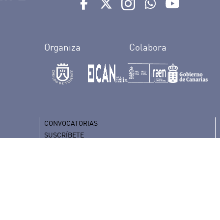
Ir a perfil de Auditorio de Tenerife e
Ir a perfil de Auditorio de Tene
Ir a perfil de Auditorio 
Ir al Boletín What
Ir al perfil
Organiza
Colabora
CONVOCATORIAS
SUSCRÍBETE
RECLAMACIONES Y SUGERENCIAS
COMPLIANCE
CANAL INTERNO DE INFORMACIÓN