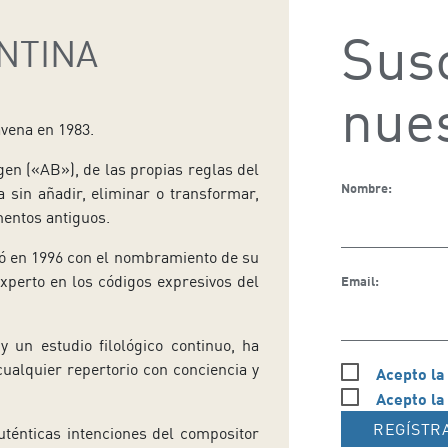
Susc
NTINA
nues
vena en 1983.
en («AB»), de las propias reglas del
Nombre:
ga sin añadir, eliminar o transformar,
mentos antiguos.
zó en 1996 con el nombramiento de su
xperto en los códigos expresivos del
Email:
y un estudio filológico continuo, ha
ualquier repertorio con conciencia y
Acepto la
Acepto la
REGÍSTR
uténticas intenciones del compositor