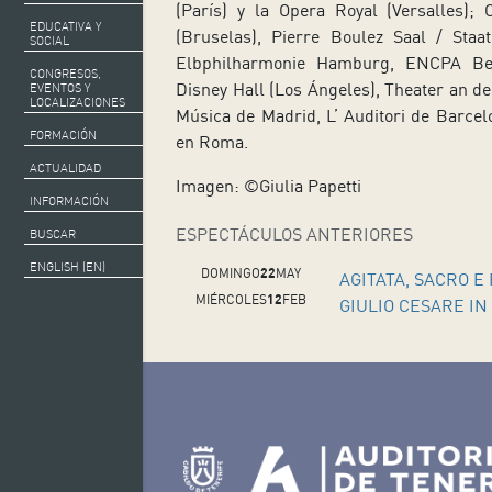
(París) y la Opera Royal (Versalles)
EDUCATIVA Y
(Bruselas), Pierre Boulez Saal / Staa
SOCIAL
Elbphilharmonie Hamburg, ENCPA Beij
CONGRESOS,
Disney Hall (Los Ángeles), Theater an de
EVENTOS Y
LOCALIZACIONES
Música de Madrid, L’ Auditori de Barce
FORMACIÓN
en Roma.
ACTUALIDAD
Imagen: ©Giulia Papetti
INFORMACIÓN
ESPECTÁCULOS ANTERIORES
BUSCAR
ENGLISH (EN)
DOMINGO
22
MAY
AGITATA, SACRO E
MIÉRCOLES
12
FEB
GIULIO CESARE IN