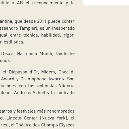
alido a AB el reconocimiento y la
zantina, que desde 2011 puede contar
lessandro Tampieri, es un inesperado
ual entre técnica, habilidad, rigor,
n estilística.
 Decca, Harmonia Mundi, Deutsche
onus.
o el Diapason d’Or, Midem, Choc di
c Award y Gramophone Awards. Son
aciones con los violinistas Viktoria
atenor Andreas Scholl y la contralto
teatros y festivales más renombrados
l Lincoln Center (Nueva York), el
dres), el Théâtre des Champs Elysées