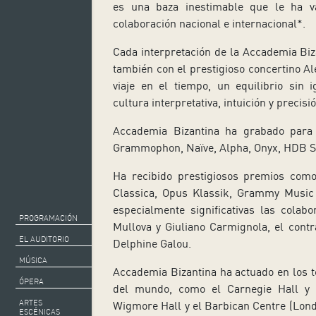
es una baza inestimable que le ha v
colaboración nacional e internacional*.
Cada interpretación de la Accademia Bi
también con el prestigioso concertino A
viaje en el tiempo, un equilibrio sin ig
cultura interpretativa, intuición y precisió
Accademia Bizantina ha grabado para
Grammophon, Naïve, Alpha, Onyx, HDB S
Ha recibido prestigiosos premios com
Classica, Opus Klassik, Grammy Musi
especialmente significativas las colabor
PROGRAMACIÓN
Mullova y Giuliano Carmignola, el contr
EL AUDITORIO
Delphine Galou.
MÚSICA
Accademia Bizantina ha actuado en los 
ÓPERA
del mundo, como el Carnegie Hall y e
ARTES
Wigmore Hall y el Barbican Centre (Lon
ESCÉNICAS