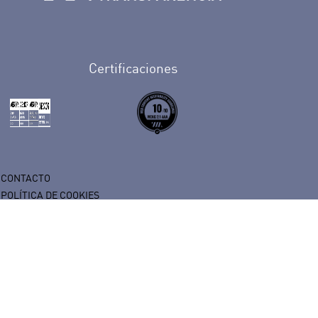
n Facebook
rife en Twitter
de Tenerife en Instagram
sapp de Auditorio de Tenerife
 de Auditorio de Tenerife en Youtube
Certificaciones
CONTACTO
POLÍTICA DE COOKIES
SÍGUENOS
PERFIL DEL CONTRATANTE
ACCESIBILIDAD