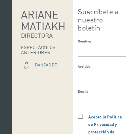
Suscríbete a
ARIANE
nuestro
MATIAKH
boletín
DIRECTORA
Nombre:
ESPECTÁCULOS
ANTERIORES
VI
DANZAS DE
Apellido:
ER
N
GALÁNTA
ES
17
AB
R
Email:
Acepto la Política
de Privacidad y
protección de