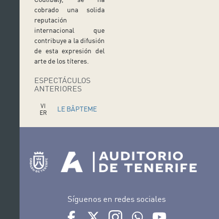
cobrado una solida
reputación
internacional que
contribuye a la difusión
de esta expresión del
arte de los títeres.
ESPECTÁCULOS
ANTERIORES
VI
LE BÂPTEME
ER
N
DU
ES
LIONCEAU
08
JU
L
Síguenos en redes sociales
Ir a perfil de Auditorio de Tenerife en Facebook
Ir a perfil de Auditorio de Tenerife en Tw
Ir a perfil de Auditorio de Tener
Ir al Boletín Whatsapp de
Ir al perfil de Au