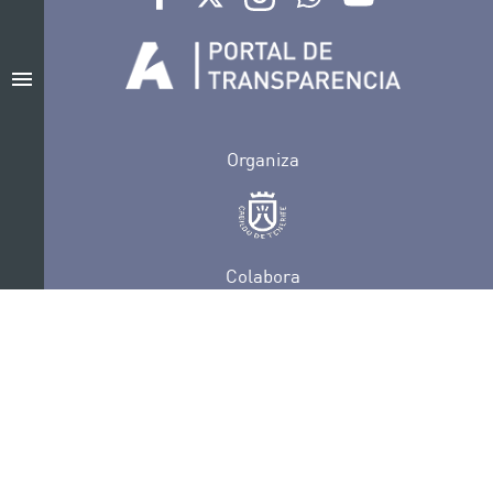
menu
Organiza
Colabora
Certificaciones