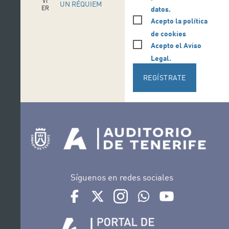
VI
UN RÉQUIEM
ER
datos.
N
ALEMÁN –
Acepto la política
ES
CLAUSURA
21
de cookies
JU
DE
N
Acepto el Aviso
TEMPORADA
Legal.
REGÍSTRATE
Síguenos en redes sociales
Ir a perfil de Auditorio de Tenerife en Facebook
Ir a perfil de Auditorio de Tenerife en Tw
Ir a perfil de Auditorio de Tener
Ir al Boletín Whatsapp de
Ir al perfil de Au