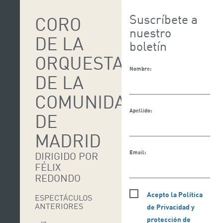
Suscríbete a
CORO
nuestro
DE LA
boletín
ORQUESTA
Nombre:
DE LA
COMUNIDAD
Apellido:
DE
MADRID
Email:
DIRIGIDO POR
FÉLIX
REDONDO
Acepto la Política
ESPECTÁCULOS
ANTERIORES
de Privacidad y
protección de