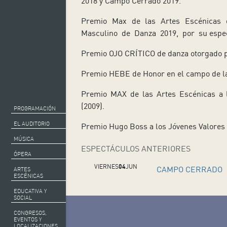
2018 y Campo Cerrado 2019.
Premio Max de las Artes Escénicas 
Masculino de Danza 2019, por su espe
Premio OJO CRÍTICO de danza otorgado p
Premio HEBE de Honor en el campo de la
Premio MAX de las Artes Escénicas a 
(2009).
PROGRAMACIÓN
EL AUDITORIO
Premio Hugo Boss a los Jóvenes Valores 
MÚSICA
ESPECTÁCULOS ANTERIORES
ÓPERA
VIERNES
04
JUN
CAMPO CERRADO
ARTES
ESCÉNICAS
EDUCATIVA Y
SOCIAL
CONGRESOS,
EVENTOS Y
LOCALIZACIONES