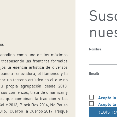
Susc
nues
na.
Nombre:
 granadino como uno de los máximos
 traspasando las fronteras formales
os la esencia artística de diversos
pañola renovadora, el flamenco y la
Email:
or un terreno artístico en el que no
de su propia agrupación desde 2013
sus comienzos, trata de dinamizar y
Acepto la
os que combinan la tradición y las
Acepto la
Calle 2013, Black Box 2014, No Pausa
16, Cuerpo a Cuerpo 2017, Psique
REGÍSTR