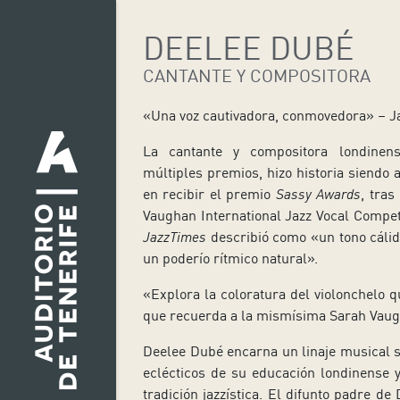
DEELEE DUBÉ
CANTANTE Y COMPOSITORA
«Una voz cautivadora, conmovedora» – J
La cantante y compositora londinen
múltiples premios, hizo historia siendo a
en recibir el premio
Sassy Awards
, tras
Vaughan International Jazz Vocal Competi
JazzTimes
describió como «un tono cálid
un poderío rítmico natural».
«Explora la coloratura del violonchelo qu
que recuerda a la mismísima Sarah Vau
Deelee Dubé encarna un linaje musical su
eclécticos de su educación londinense 
tradición jazzística. El difunto padre de