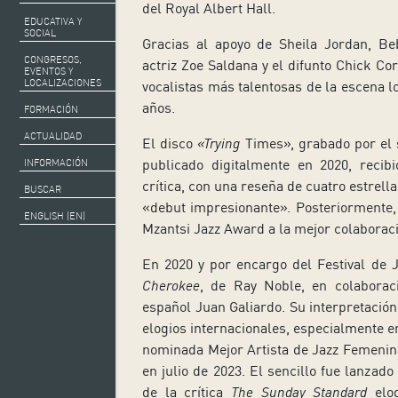
del Royal Albert Hall.
EDUCATIVA Y
SOCIAL
Gracias al apoyo de Sheila Jordan, Beb
CONGRESOS,
actriz Zoe Saldana y el difunto Chick Cor
EVENTOS Y
LOCALIZACIONES
vocalistas más talentosas de la escena
años.
FORMACIÓN
ACTUALIDAD
El disco
«Trying
Times», grabado por el 
publicado digitalmente en 2020, recib
INFORMACIÓN
crítica, con una reseña de cuatro estrella
BUSCAR
«debut impresionante». Posteriormente,
ENGLISH (EN)
Mzantsi Jazz Award a la mejor colaboraci
En 2020 y por encargo del Festival de 
Cherokee
, de Ray Noble, en colaboraci
español Juan Galiardo. Su interpretación
elogios internacionales, especialmente e
nominada Mejor Artista de Jazz Femenina
en julio de 2023. El sencillo fue lanzad
de la crítica
The Sunday Standard
elo