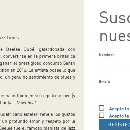
Susc
nues
azz Times
se Deelee Dubé, galardonada con
Nombre:
l convertirse en la primera británica
 ganar el prestigioso concurso Sarah
tion en 2016. La artista posee lo que
o, un genuino sentimiento de blues y
Email:
e ha influido en su registro grave (y
ghan)» –
Downbeat
Acepto la
dafricano estelar, refleja los gustos
Acepto la
y un profundo amor y respeto por la
REGÍSTR
 Deelee fue el famoso pianista de jazz