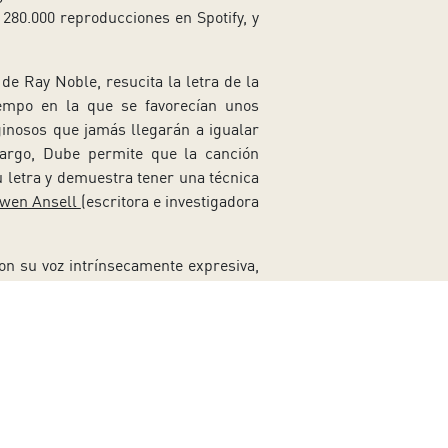
280.000 reproducciones en Spotify, y
 de Ray Noble, resucita la letra de la
empo en la que se favorecían unos
ginosos que jamás llegarán a igualar
bargo, Dube permite que la canción
u letra y demuestra tener una técnica
wen Ansell
(escritora e investigadora
on su voz intrínsecamente expresiva,
ía, y un profundo conocimiento de la
ura… Dubé tiene una musicalidad
Síguenos en redes sociales
Ir a perfil de Auditorio de Tenerife e
Ir a perfil de Auditorio de Tene
Ir a perfil de Auditorio 
Ir al Boletín What
Ir al perfil
 su impresionante capacidad vocal…».