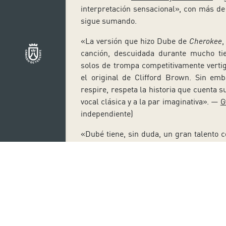
interpretación sensacional», con más de 
sigue sumando.
«La versión que hizo Dube de
Cherokee
,
canción, descuidada durante mucho ti
solos de trompa competitivamente verti
el original de Clifford Brown. Sin em
respire, respeta la historia que cuenta s
vocal clásica y a la par imaginativa». —
G
independiente)
«Dubé tiene, sin duda, un gran talento c
su buen sentido del ritmo y de la armon
tradición». – Daily Telegraph
«Una poderosa voz de profunda text
ingeniosa». –
Daily
Telegraph
«Es una artista que gusta al público con
– Revista
Jazzwise