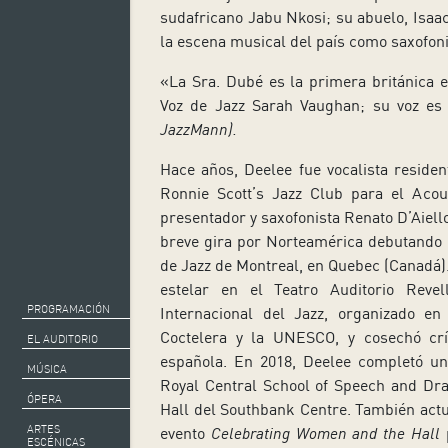
sudafricano Jabu Nkosi; su abuelo, Isaac
la escena musical del país como saxofoni
«La Sra. Dubé es la primera británica e
Voz de Jazz Sarah Vaughan; su voz es
JazzMann).
Hace años, Deelee fue vocalista residen
Ronnie Scott’s Jazz Club para el Acou
presentador y saxofonista Renato D’Aiell
breve gira por Norteamérica debutando co
de Jazz de Montreal, en Quebec (Canadá)
estelar en el Teatro Auditorio Reve
PROGRAMACIÓN
Internacional del Jazz, organizado en
Coctelera y la UNESCO, y cosechó crí
EL AUDITORIO
española. En 2018, Deelee completó un
MÚSICA
Royal Central School of Speech and Dra
ÓPERA
Hall del Southbank Centre. También actuó
ARTES
evento
Celebrating Women and the Hall
p
ESCÉNICAS