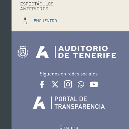
ESPECTÁCULOS
ANTERIORES
JU
ENCUENTRO
EV
ES
VOZ Y
20
CUERPO
FE
B
Síguenos en redes sociales
Ir a perfil de Auditorio de Tenerife en Facebook
Ir a perfil de Auditorio de Tenerife en Tw
Ir a perfil de Auditorio de Tener
Ir al Boletín Whatsapp de
Ir al perfil de Au
Organiza