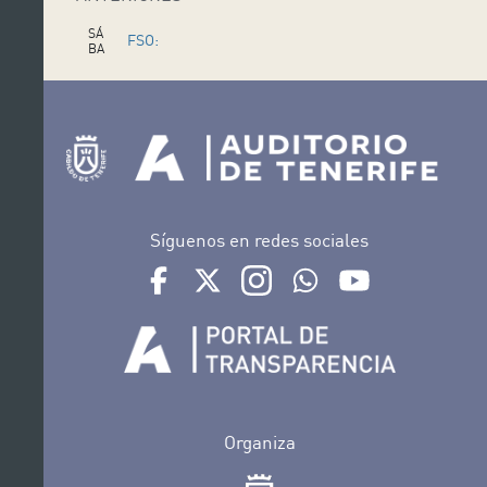
SÁ
FSO:
BA
D
ESPECIAL
O
1
JOHN
6
F
EB
WILLIAMS
D
FSO:
O
MI
ESPECIAL
N
JOHN
G
O
1
WILLIAMS
7
F
Síguenos en redes sociales
EB
SÁ
LA MEJOR
Ir a perfil de Auditorio de Tenerife en Facebook
Ir a perfil de Auditorio de Tenerife en Tw
Ir a perfil de Auditorio de Tener
Ir al Boletín Whatsapp de
Ir al perfil de Au
BA
D
MÚSICA DE
O
0
CINE EN
1
F
EB
CONCIERTO
D
LA MEJOR
O
MI
MÚSICA DE
N
CINE EN
G
Organiza
O
0
CONCIERTO
2
F
EB