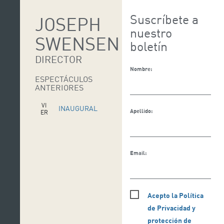
Suscríbete a
JOSEPH
nuestro
SWENSEN
boletín
DIRECTOR
Nombre:
ESPECTÁCULOS
ANTERIORES
VI
INAUGURAL
Apellido:
ER
N
ES
08
SE
PT
Email:
VI
UN MUNDO
ER
N
NUEVO
ES
20
JU
Acepto la Política
N
de Privacidad y
protección de