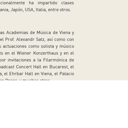
ionalmente ha impartido clases
ia, Japón, USA, Italia, entre otros.
 las Academias de Música de Viena y
el Prof. Alexandr Satz, así como con
s actuaciones como solista y músico
ts en el Wiener Konzerthaus y en el
or invitaciones a la Filarmónica de
adcast Concert Hall en Bucarest, el
, el Ehrbar Hall en Viena, el Palacio
 en Praga, y muchas otras.
Butcarus, grabado en Wigmore Hall y
ajo la atención internacional y fue
Síguenos en redes sociales
n muchos grandes artistas en grupos
ertino de la Filarmónica de Viena,
Ir a perfil de Auditorio de Tenerife e
Ir a perfil de Auditorio de Tene
Ir a perfil de Auditorio 
Ir al Boletín What
Ir al perfil
arteto “Alban Berg”, el violinista
2019 Catalina Butcaru es miembro