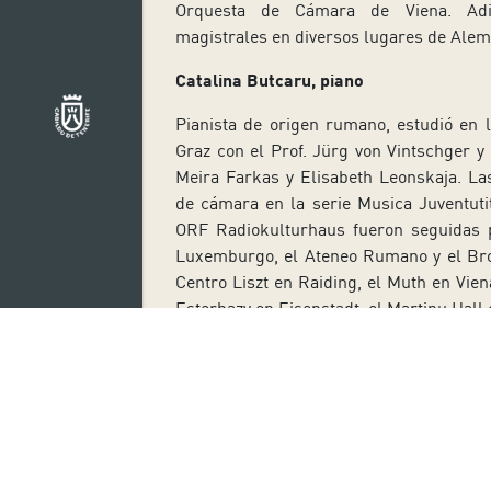
Orquesta de Cámara de Viena. Adic
magistrales en diversos lugares de Aleman
Catalina Butcaru, piano
Pianista de origen rumano, estudió en
Graz con el Prof. Jürg von Vintschger y 
Meira Farkas y Elisabeth Leonskaja. La
de cámara en la serie Musica Juventuti
ORF Radiokulturhaus fueron seguidas p
Luxemburgo, el Ateneo Rumano y el Bro
Centro Liszt en Raiding, el Muth en Viena
Esterhazy en Eisenstadt, el Martinu Hall
El primer CD en solitario de Catalina 
lanzado por Divine Art-Diversions, atr
aclamado por la crítica. Ha actuado co
de cámara, como Volkhard Steude, conc
Valentin Erben, violonchelista del cu
Emmanuel Tjeknavorian, etc. Desde 