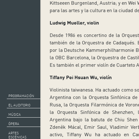
Kittseeen Burgenland, Austria; y en Wei 
para las artes y la cultura en la ciudad 
Ludwig Mueller, violin
Desde 1986 es concertino de la Orques
también de la Orquestra de Cadaqués. E
por la Deutsche Kammerphilharmonie B
la OBC Barcelona, la Orquestra de Castil
Es también el primer violín de Cuarteto 
Tiffany Pei Hsuan Wu, violín
Violinista taiwanesa. Ha actuado como sol
PROGRAMACIÓN
Argentina con la Orquesta Sinfónica de
Rusa, la Orquesta Filarmónica de Voronez
EL AUDITORIO
la Orquesta Sinfónica de Shenzhen, 
MÚSICA
Argentina bajo la batuta de Chiu Shen
ÓPERA
Zdenêk Mácal, Emir Saul, Vladimir Ver
ARTES
activo, Tiffany Wu ha actuado en Ca
ESCÉNICAS