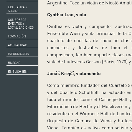
Argentina. Toca un violín de Nicolò Amati
EDUCATIVA Y
SOCIAL
Cynthia Liao, viola
CONGRESOS,
EVENTOS Y
Cynthia es viola y compositor austrí
LOCALIZACIONES
Ensemble Wien y viola principal de la 
FORMACIÓN
cuarteto de cuerdas de radio no clási
ACTUALIDAD
conciertos y festivales de todo e
composición, también imparte clases magi
INFORMACIÓN
viola de Ludovicus Gersan (París, 1770) y
BUSCAR
ENGLISH (EN)
Jonáš Krejčí
, violonchelo
Como miembro fundador del Cuarteto Šk
y del Cuarteto Schulhoff, ha actuado e
todo el mundo, como el Carnegie Hall y
Filarmónica de Berlín y el Musikverein y 
residente en el Wigmore Hall de Londres.
Orquesta de Cámara de Viena y ha toc
Viena. También es activo como solista y 