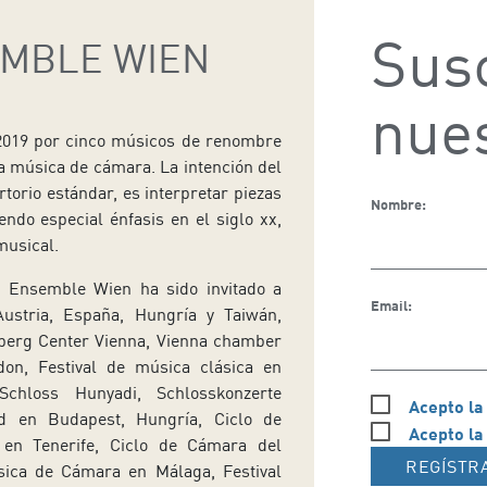
Susc
MBLE WIEN
nues
2019 por cinco músicos de renombre
a música de cámara. La intención del
rtorio estándar, es interpretar piezas
Nombre:
ndo especial énfasis en el siglo xx,
musical.
d Ensemble Wien ha sido invitado a
Email:
Austria, España, Hungría y Taiwán,
nberg Center Vienna, Vienna chamber
don, Festival de música clásica en
chloss Hunyadi, Schlosskonzerte
Acepto la
old en Budapest, Hungría, Ciclo de
Acepto la
en Tenerife, Ciclo de Cámara del
REGÍSTR
sica de Cámara en Málaga, Festival