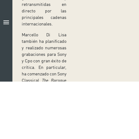
retransmitidas en
directo por las
principales cadenas
menu
internacionales.
Marcello Di Lisa
también ha planificado
y realizado numerosas
grabaciones para Sony
y Cpo con gran éxito de
crítica. En particular,
ha comenzado con Sony
Classical
The Baroque
Project
, un proyecto de
varios años sobre la
ópera italiana en el
siglo XVIII que incluye
muchas grabaciones
de estreno mundial,
que ha llegado a su
Síguenos en redes sociales
quinto volumen,
Ir a perfil de Auditorio de Tenerife en Facebook
Ir a perfil de Auditorio de Tenerife en Tw
Ir a perfil de Auditorio de Tener
Ir al Boletín Whatsapp de
Ir al perfil de Au
recibiendo varias