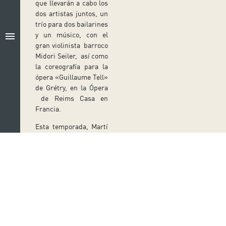
que llevarán a cabo los
dos artistas juntos, un
trío para dos bailarines
menu
y un músico, con el
gran violinista barroco
Midori Seiler, así como
la coreografía para la
ópera «Guillaume Tell»
de Grétry, en la Ópera
de Reims Casa en
Francia.
Esta temporada, Martí
Corbera se convierte
en el bailarín solista
de «Danza del Sol»,
una de las coreografías
más conocidas y
exitosas creadas por
Juan Kruz Díaz de
Síguenos en redes sociales
Garaio Esnaola. En
esta actuación única,
Ir a perfil de Auditorio de Tenerife en Facebook
Ir a perfil de Auditorio de Tenerife en Tw
Ir a perfil de Auditorio de Tener
Ir al Boletín Whatsapp de
Ir al perfil de Au