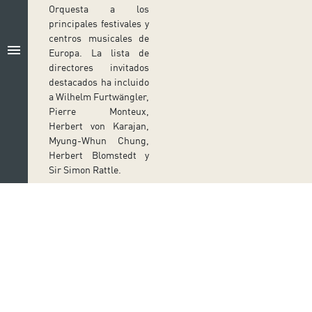
Orquesta a los
principales festivales y
centros musicales de
menu
Europa. La lista de
directores invitados
destacados ha incluido
a Wilhelm Furtwängler,
Pierre Monteux,
Herbert von Karajan,
Myung-Whun Chung,
Herbert Blomstedt y
Sir Simon Rattle.
Entre los muchos
proyectos de grabación
de la orquesta se
encuentran la integral
de las Sinfonías de
Sibelius con Santtu-
Matias Rouvali: dos
Síguenos en redes sociales
volúmenes ya
Ir a perfil de Auditorio de Tenerife en Facebook
Ir a perfil de Auditorio de Tenerife en Tw
Ir a perfil de Auditorio de Tener
Ir al Boletín Whatsapp de
Ir al perfil de Au
publicados con gran