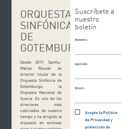
Suscríbete a
ORQUESTA
nuestro
SINFÓNICA
boletín
DE
Nombre:
GOTEMBURGO
Desde 2017, Santtu-
Apellido:
Matias Rouvali es
director titular de la
Orquesta Sinfónica de
Gotemburgo, la
Email:
Orquesta Nacional de
Suecia. Es uno de los
directores más
codiciados de nuestro
Acepto la Política
tiempo y ha dirigido la
de Privacidad y
orquesta en exitosas
protección de
giras a cuatro capitales