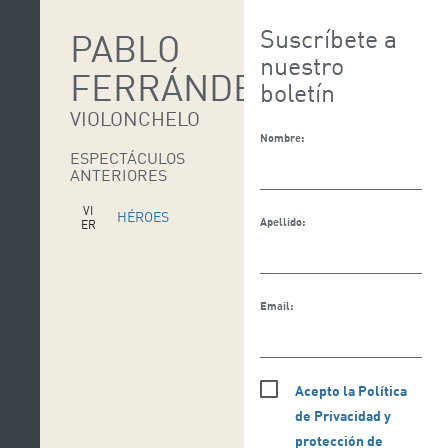
Suscríbete a
PABLO
nuestro
FERRÁNDEZ
boletín
VIOLONCHELO
Nombre:
ESPECTÁCULOS
ANTERIORES
VI
HÉROES
Apellido:
ER
N
CLÁSICOS
ES
20
AB
R
Email:
VI
ROMPER EL
ER
N
SILENCIO
ES
10
AB
Acepto la Política
R
de Privacidad y
protección de