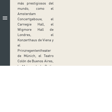
más prestigiosos del
mundo, como el
Amsterdam
menu
Concertgebouw, el
Carnegie Hall, el
Wigmore Hall de
Londres, el
Konzerthaus de Viena y
el
Prinzregententheater
de Múnich, el Teatro
Colón de Buenos Aires,
la Maison de la Radio
de París, la
Elbphilharmonie de
Hamburgo, la Alte
Oper Frankfurt y el
Zurich Tonhalle. Ha
actuado en
Síguenos en redes sociales
importantes festivales
como La Roque
Ir a perfil de Auditorio de Tenerife en Facebook
Ir a perfil de Auditorio de Tenerife en Tw
Ir a perfil de Auditorio de Tener
Ir al Boletín Whatsapp de
Ir al perfil de Au