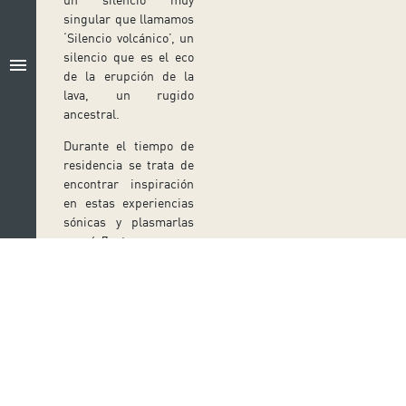
singular que llamamos
‘Silencio volcánico’, un
silencio que es el eco
menu
de la erupción de la
lava, un rugido
ancestral.
Durante el tiempo de
residencia se trata de
encontrar inspiración
en estas experiencias
sónicas y plasmarlas
en 6-7 temas para
formar un álbum.
Mezclando algunas de
estas grabaciones de
campo con piano
preparado, capas
granulares y ritmos
Síguenos en redes sociales
mínimos queremos
explorar cómo se
Ir a perfil de Auditorio de Tenerife en Facebook
Ir a perfil de Auditorio de Tenerife en Tw
Ir a perfil de Auditorio de Tener
Ir al Boletín Whatsapp de
Ir al perfil de Au