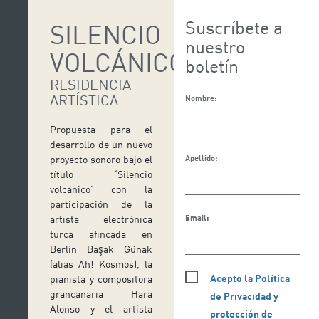
Suscríbete a
SILENCIO
nuestro
VOLCÁNICO
boletín
RESIDENCIA
ARTÍSTICA
Nombre:
Propuesta para el
desarrollo de un nuevo
Apellido:
proyecto sonoro bajo el
título ‘Silencio
volcánico’ con la
participación de la
Email:
artista electrónica
turca afincada en
Berlín Başak Günak
(alias Ah! Kosmos), la
Acepto la Política
pianista y compositora
grancanaria Hara
de Privacidad y
Alonso y el artista
protección de