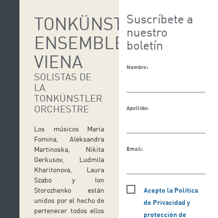
Suscríbete a
TONKÜNSTLER
nuestro
ENSEMBLE
boletín
VIENA
Nombre:
SOLISTAS DE
LA
TONKÜNSTLER
ORCHESTRE
Apellido:
Los músicos Maria
Fomina, Aleksandra
Martinoska, Nikita
Email:
Gerkusov, Ludmila
Kharitonova, Laura
Szabo y Ion
Acepto la Política
Storozhenko están
unidos por el hecho de
de Privacidad y
pertenecer todos ellos
protección de