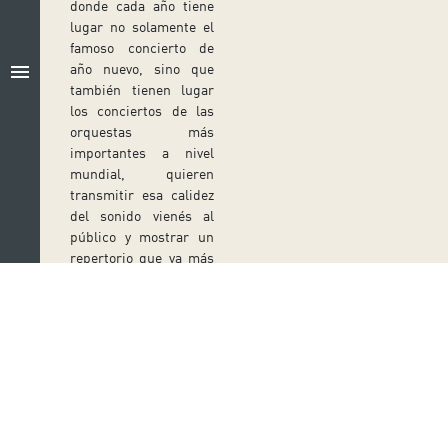
donde cada año tiene
lugar no solamente el
famoso concierto de
menu
año nuevo, sino que
también tienen lugar
los conciertos de las
orquestas más
importantes a nivel
mundial, quieren
transmitir esa calidez
del sonido vienés al
público y mostrar un
repertorio que va más
allá de la música por sí
misma.
ESPECTÁCULOS
ANTERIORES
JU
ROMÁNTICOS
EV
Síguenos en redes sociales
ES
12
Ir a perfil de Auditorio de Tenerife en Facebook
Ir a perfil de Auditorio de Tenerife en Tw
Ir a perfil de Auditorio de Tener
Ir al Boletín Whatsapp de
Ir al perfil de Au
DI