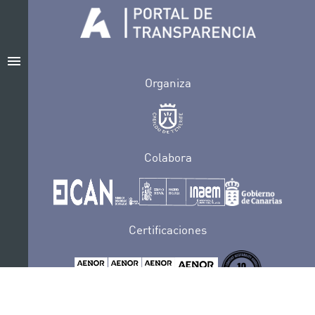
menu
Organiza
Colabora
Certificaciones