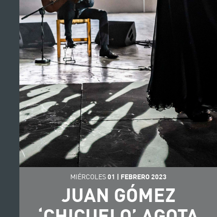
MIÉRCOLES
01
|
FEBRERO
2023
JUAN GÓMEZ
‘CHICUELO’ AGOTA