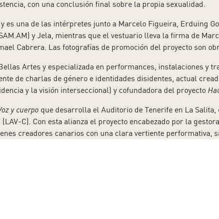
istencia, con una conclusión final sobre la propia sexualidad.
ca y es una de las intérpretes junto a Marcelo Figueira, Erduing 
M.AM) y Jela, mientras que el vestuario lleva la firma de Marce
mael Cabrera. Las fotografías de promoción del proyecto son obr
Bellas Artes y especializada en performances, instalaciones y tr
ente de charlas de género e identidades disidentes, actual crea
sidencia y la visión interseccional) y cofundadora del proyecto
Hau
Voz y cuerpo
que desarrolla el Auditorio de Tenerife en La Salita
 (LAV-C). Con esta alianza el proyecto encabezado por la gestora
nes creadores canarios con una clara vertiente performativa, sie
ta continúa el próximo 20, 21 y 22 de diciembre a las 19:30 hora
 adquirir en www.auditoriodetenerife.com, en la taquilla de lune
amando al 902 317 327 en el mismo horario.
 a nuestro boletín