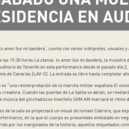
SIDENCIA EN AU
tu amor fue mi bandera
ˊ
, cuenta con varios intérpretes, visuales y
 a las 19:30 horas
La stanza: tu amor fue mi bandera
, la muestra d
Auditorio de Tenerife en esta performance desde el pasado día 2,
nía de Canarias (LAV-C). La entrada es libre hasta completar afo
o es “una reinterpretación de la marcha militar española
El novi
la creadora. Cuando las puertas de La Salita se abran, se revel
a música del pinchadiscos tinerfeño SAM.AM marcará el ritmo de l
s de la sala se proyectará un visual de Ismael Cabrera, que exp
performance, en la que el cuerpo es presentado embalado en negr
frida por los marginados de la historia, aquellos etiquetados co