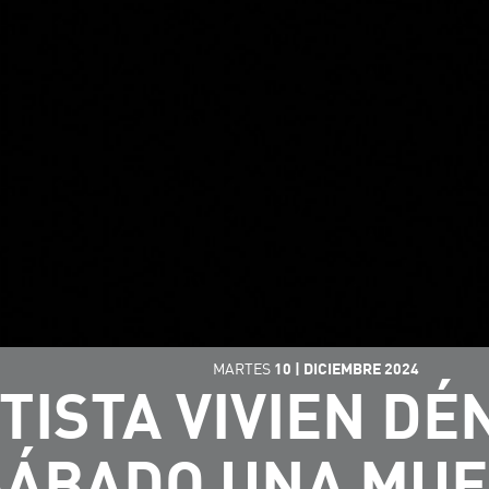
MARTES
10
|
DICIEMBRE
2024
TISTA VIVIEN DÉ
SÁBADO UNA MUE