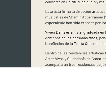
convierte en un ritual de duelo y res
La artista firma la dirección artísti
musical es de Shamir Adberraman (SA
espectáculo han sido creados por Is
Vivien Déniz es artista, graduada en 
derechos de las personas
trans
, pon
la reflexión de la Teoría Queer, la di
Dentro de las residencias artísticas
Artes Vivas y Ciudadanía de Canarias
acompañarán tres residencias de jóve
La programación de teatro de La Sali
precio general de 8 euros, se pueden
14:00 horas y de forma telefónica ll
Suscríbete