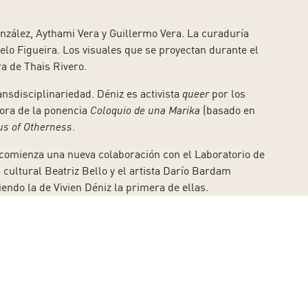
González, Aythami Vera y Guillermo Vera. La curaduría
lo Figueira. Los visuales que se proyectan durante el
a de Thais Rivero.
ansdisciplinariedad. Déniz es activista
queer
por los
dora de la ponencia
Coloquio de una Marika
(basado en
s of Otherness
.
, comienza una nueva colaboración con el Laboratorio de
 cultural Beatriz Bello y el artista Darío Bardam
ndo la de Vivien Déniz la primera de ellas.
s con
María Karéi
de Romeu Costa. Las entradas, a un
s a viernes de 10:00 a 17:00 horas y sábados de 10:00 a