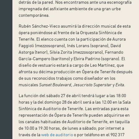
detrás de la pared. Nos encontramos ante una escenografía
impregnada del asfixiante ambiente de una gran urbe
contemporánea.
Rubén Sánchez-Vieco asumirá la dirección musical de esta
ópera poniéndose al frente de la Orquesta Sinfónica de
Tenerife. El elenco cuenta con la participación de Aurora
Faggioli (mezzosoprano), Inés Lorans (soprano), David
Astorga (tenor), Silvia Zorita (mezzosoprano), Fernando
García-Campero (barítono) y Elvira Padrino (soprano). El
diseño de vestuario estará a cargo de Leo Martínez, que
afronta su décima producción en Ópera de Tenerife después
de sus reconocidos trabajos como diseñador en los
musicales
Sunset Boulevard
,
Jesucristo Superstar
y
Evita
.
La función del sábado 27 de abril tendrá lugar a las 18:00
horas y la del domingo 28 de abril será a las 12:00 en la Sala
Sinfónica de Auditorio de Tenerife. Las entradas para esta
representación de Ópera de Tenerife pueden adquirirse en
los canales habituales de Auditorio de Tenerife, en taquilla
de 10:00 a 19:30 horas, de lunes a sábado; por internet a
través de la
web de auditorio
o por teléfono en el 902 317