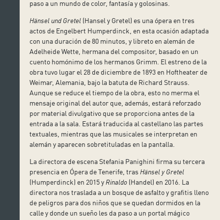
paso a un mundo de color, fantasía y golosinas.
Hänsel und Gretel
(Hansel y Gretel) es una ópera en tres
actos de Engelbert Humperdinck, en esta ocasión adaptada
con una duración de 80 minutos, y libreto en alemán de
Adelheide Wette, hermana del compositor, basado en un
cuento homónimo de los hermanos Grimm. El estreno de la
obra tuvo lugar el 28 de diciembre de 1893 en Hoftheater de
Weimar, Alemania, bajo la batuta de Richard Strauss.
Aunque se reduce el tiempo de la obra, esto no merma el
mensaje original del autor que, además, estará reforzado
por material divulgativo que se proporciona antes de la
entrada a la sala. Estará traducida al castellano las partes
textuales, mientras que las musicales se interpretan en
alemán y aparecen sobretituladas en la pantalla.
La directora de escena Stefania Panighini firma su tercera
presencia en Ópera de Tenerife, tras
Hänsel y Gretel
(Humperdinck) en 2015 y
Rinaldo
(Handel) en 2016. La
directora nos traslada a un bosque de asfalto y grafitis lleno
de peligros para dos niños que se quedan dormidos en la
calle y donde un sueño les da paso a un portal mágico