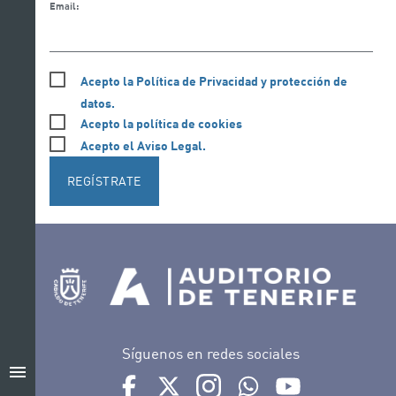
Email:
Acepto la Política de Privacidad y protección de
datos.
Acepto la política de cookies
Acepto el Aviso Legal.
REGÍSTRATE
Síguenos en redes sociales
menu
Ir a perfil de Auditorio de Tenerife en Facebook
Ir a perfil de Auditorio de Tenerife en Tw
Ir a perfil de Auditorio de Tener
Ir al Boletín Whatsapp de
Ir al perfil de Au