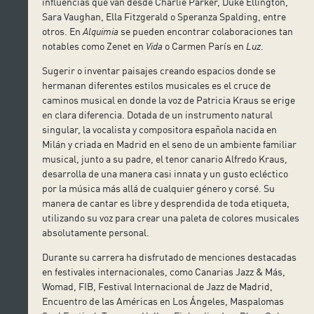
influencias que van desde Charlie Parker, Duke Ellington,
Sara Vaughan, Ella Fitzgerald o Speranza Spalding, entre
otros. En
Alquimia
se pueden encontrar colaboraciones tan
notables como Zenet en
Vida
o Carmen París en
Luz
.
Sugerir o inventar paisajes creando espacios donde se
hermanan diferentes estilos musicales es el cruce de
caminos musical en donde la voz de Patricia Kraus se erige
en clara diferencia. Dotada de un instrumento natural
singular, la vocalista y compositora española nacida en
Milán y criada en Madrid en el seno de un ambiente familiar
musical, junto a su padre, el tenor canario Alfredo Kraus,
desarrolla de una manera casi innata y un gusto ecléctico
por la música más allá de cualquier género y corsé. Su
manera de cantar es libre y desprendida de toda etiqueta,
utilizando su voz para crear una paleta de colores musicales
absolutamente personal.
Durante su carrera ha disfrutado de menciones destacadas
en festivales internacionales, como Canarias Jazz & Más,
Womad, FIB, Festival Internacional de Jazz de Madrid,
Encuentro de las Américas en Los Ángeles, Maspalomas