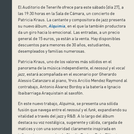
El Auditorio de Tenerife ofrece para este sábado [día 27], a
las 19:30 horas en la Sala de Cámara, un concierto de
Patricia Kraus. La cantante y compositora de jazz presenta
su nuevo álbum,
Alquimia
, en el que la también productora
da un giro hacia lo emocional. Las entradas, a un precio
general de 15 euros, ya están a la venta. Hay disponibles
descuentos para menores de 30 años, estudiantes,
desempleados y familias numerosas.
Patricia Kraus, uno de los valores más sólidos en el
panorama de la música independiente, el
neosoul
y el
vocal
jazz
, estará acompañada en el escenario por Gherardo
Alessio Catanzaro al piano, Yrvis Arcilio Mendez Raymond al
contrabajo, Antonio Álvarez Bordoy a la batería e Ignacio
Ibaibarriaga Araquistain al saxofón.
En este nuevo trabajo,
Alquimia
, se presenta una sólida
fusión que navega entre el
neosoul
y el
funk
, expandiendo su
vitalidad a través del jazz y R&B. A lo largo del álbum
destaca su voz nostálgica, sugerente y cálida, cargada de
matices y con una sonoridad claramente inspirada en