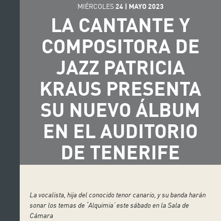
MIÉRCOLES
24
|
MAYO
2023
LA CANTANTE Y
COMPOSITORA DE
JAZZ PATRICIA
KRAUS PRESENTA
SU NUEVO ÁLBUM
EN EL AUDITORIO
DE TENERIFE
La vocalista, hija del conocido tenor canario, y su banda harán
sonar los temas de
ˊ
Alquimia
‘ este sábado en la Sala de
Cámara