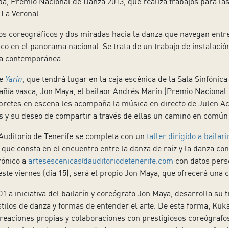
pa, Premio Nacional de Danza 2013, que realiza trabajos para l
La Veronal.
os coreográficos y dos miradas hacia la danza que navegan entre
o en el panorama nacional. Se trata de un trabajo de instalació
ca contemporánea.
de
Yarin
, que tendrá lugar en la caja escénica de la Sala Sinfónica
añía vasca, Jon Maya, el bailaor Andrés Marín (Premio Naciona
érpretes en escena les acompaña la música en directo de Julen A
s y su deseo de compartir a través de ellas un camino en comú
 Auditorio de Tenerife se completa con un
taller dirigido a baila
o que consta en el encuentro entre la danza de raíz y la danza co
rónico a
artesescenicas@auditoriodetenerife.com
con datos perso
este viernes (día 15), será el propio Jon Maya, que ofrecerá una 
 a iniciativa del bailarín y coreógrafo Jon Maya, desarrolla su tr
tilos de danza y formas de entender el arte. De esta forma, Kuk
creaciones propias y colaboraciones con prestigiosos coreógrafo