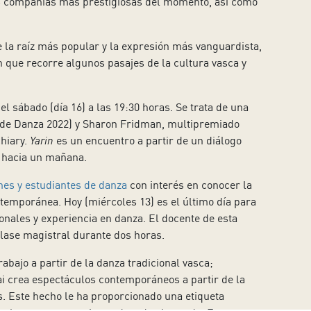
as compañías más prestigiosas del momento, así como
 la raíz más popular y la expresión más vanguardista,
n que recorre algunos pasajes de la cultura vasca y
 el sábado (día 16) a las 19:30 horas. Se trata de una
l de Danza 2022) y Sharon Fridman, multipremiado
chiary.
Yarin
es un encuentro a partir de un diálogo
n hacia un mañana.
rines y estudiantes de danza
con interés en conocer la
ntemporánea. Hoy (miércoles 13) es el último día para
nales y experiencia en danza. El docente de esta
clase magistral durante dos horas.
abajo a partir de la danza tradicional vasca;
ai crea espectáculos contemporáneos a partir de la
s. Este hecho le ha proporcionado una etiqueta