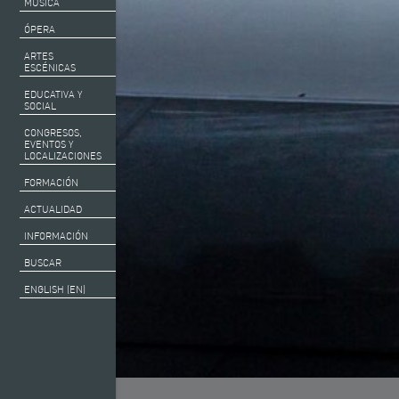
MÚSICA
ÓPERA
ARTES
ESCÉNICAS
EDUCATIVA Y
SOCIAL
CONGRESOS,
EVENTOS Y
LOCALIZACIONES
FORMACIÓN
ACTUALIDAD
INFORMACIÓN
BUSCAR
ENGLISH (EN)