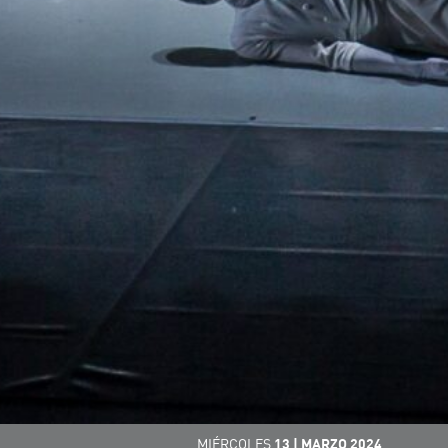
MIÉRCOLES
13
|
MARZO
2024