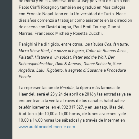
de Roma y en el Conservatorio Giuseppe Verdi de Turín con
Paolo Ciaffi Ricagno y también se graduó en Musicología
con Ernesto Napolitano en la Universidad de Turín. Hace
diez años comenzó a trabajar como asistente en la dirección
de escena con David Alagna, Paul Emil Fourny, Gianni
Marras, Francesco Micheli y Rosetta Cucchi.
Panighini ha dirigido, entre otros, los títulos
Così fan tutte
,
Mirra Show Reel
,
Le nozze di Figaro
,
Color de Buenos Aires
,
Falstaff
,
Histoire d´un soldat
,
Peter and the Wolf
,
Der
Schauspieldirektor
,
Dido & Aeneas
,
Gianni Schicchi
,
Suor
Angelica
,
Lulu
,
Rigoletto
,
Il segreto di Susanna
e
Procedura
Penale
.
La representación de
Rinaldo
, la ópera más famosa de
Häendel, será el 23 y 24 de abril de 2016 y las entradas ya se
encuentran a la venta a través de los canales habituales:
telefónicamente, en el 902 317 327, y en las taquillas del
Auditorio (de 10,00 a 15,00 horas, de lunes a viernes, y de
10,00 a 14,00 horas los sábados) y a través de Internet en
www.auditoriodetenerife.com