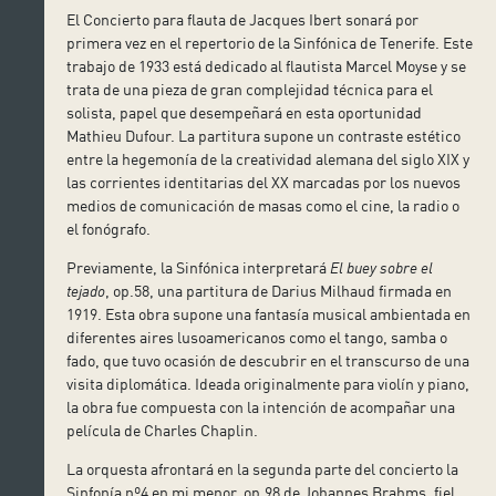
El Concierto para flauta de Jacques Ibert sonará por
primera vez en el repertorio de la Sinfónica de Tenerife. Este
trabajo de 1933 está dedicado al flautista Marcel Moyse y se
trata de una pieza de gran complejidad técnica para el
solista, papel que desempeñará en esta oportunidad
Mathieu Dufour. La partitura supone un contraste estético
entre la hegemonía de la creatividad alemana del siglo XIX y
las corrientes identitarias del XX marcadas por los nuevos
medios de comunicación de masas como el cine, la radio o
el fonógrafo.
Previamente, la Sinfónica interpretará
El buey sobre el
tejado
, op.58, una partitura de Darius Milhaud firmada en
1919. Esta obra supone una fantasía musical ambientada en
diferentes aires lusoamericanos como el tango, samba o
fado, que tuvo ocasión de descubrir en el transcurso de una
visita diplomática. Ideada originalmente para violín y piano,
la obra fue compuesta con la intención de acompañar una
película de Charles Chaplin.
La orquesta afrontará en la segunda parte del concierto la
Sinfonía nº4 en mi menor, op.98 de Johannes Brahms, fiel