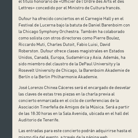
el título honorario de «Officier de l’Ordre des Arts et des
Lettres» concedido por el Ministro de Cultura francés.
Dufour ha ofrecido conciertos en el Carnegie Hall y en el
Festival de Lucerna bajo la batuta de Daniel Barenboim con
la Chicago Symphony Orchestra. También ha colaborado
como solista con otros directores como Pierre Boulez,
Riccardo Muti, Charles Dutoit, Fabio Luisi, David
Roberston. Dufour ofrece clases magistrales en Estados
Unidos, Canadá, Europa, Sudamérica y Asia. Además, ha
sido miembro del claustro de la DePaul University y la
Rosevelt University de Chicago, la Barenboim Akademie de
Berlín o la Berlin Philharmonie Akademie.
José Lorenzo Chinea Cáceres será el encargado de desvelar
las claves de estas tres piezas en la charla previa al
concierto enmarcada en el ciclo de conferencias de la
Asociación Tinerfeña de Amigos de la Música. Será a partir
de las 18:30 horas en la Sala Avenida, ubicada en el hall del
Auditorio de Tenerife.
Las entradas para este concierto podrán adquirirse hasta el
mismo día del evento, a través de la página web