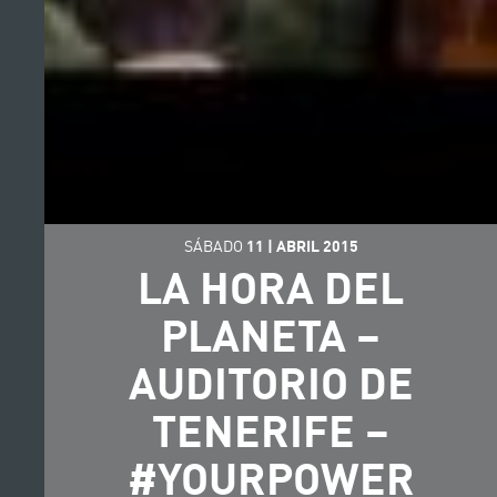
SÁBADO
11
|
ABRIL
2015
LA HORA DEL
PLANETA –
AUDITORIO DE
TENERIFE –
#YOURPOWER