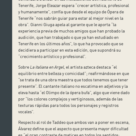
Tenerife, Jorge Eleazar espera “crecer artística, profesional
y humanamente”, confía que desde el equipo de Ópera de
Tenerife “nos sabrán guiar para estar al mejor nivel en la
obra”. Gianni Giuga apela al garante que le aporta “la
experiencia previa de muchos amigos que han probado la
audición, que han trabajado o que ya han estudiado en
Tenerife en los últimos años”, lo que ha provocado que se
decidiera a participar en esta edición, que supondrá su
“crecimiento artístico y profesional”.
Sobre
La italiana en Argel,
el artista azteca destaca “el
equilibrio entre belleza y comicidad”; reafirmándose en que
“se trata de una obra maestra que todos tenemos que tener
presente”. El cantante italiano no escatima en adjetivos y la
eleva hasta “el Olimpo de la ópera bufa”, algo que viene dado
por “los colores complejos y vertiginosos, además de las
texturas rápidas para todos los personajes y registros
vocales”.
Respecto al rol de Taddeo que ambos van a poner en escena,
Álvarez define que el aspecto que presenta mayor dificultad
es “el gran contraste de matices en todos los sentidos: