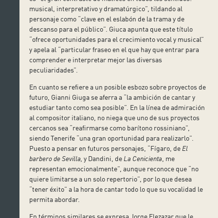
musical, interpretativo y dramatúrgico”, tildando al
personaje como “clave en el eslabón de la trama y de
descanso para el público”. Giuca apunta que este título
“ofrece oportunidades para el crecimiento vocal y musical”
y apela al “particular fraseo en el que hay que entrar para
comprender e interpretar mejor las diversas
peculiaridades”.
En cuanto se refiere a un posible esbozo sobre proyectos de
futuro, Gianni Giuga se aferra a “la ambición de cantar y
estudiar tanto como sea posible”. En la línea de admiración
al compositor italiano, no niega que uno de sus proyectos
cercanos sea “reafirmarse como barítono rossiniano”,
siendo Tenerife “una gran oportunidad para realizarlo”.
Puesto a pensar en futuros personajes, “Fígaro, de
El
barbero de Sevilla,
y Dandini, de
La Cenicienta
, me
representan emocionalmente”, aunque reconoce que “no
quiere limitarse a un solo repertorio”, por lo que desea
“tener éxito” a la hora de cantar todo lo que su vocalidad le
permita abordar.
En términos similares se expresa Jorge Elezazar que le