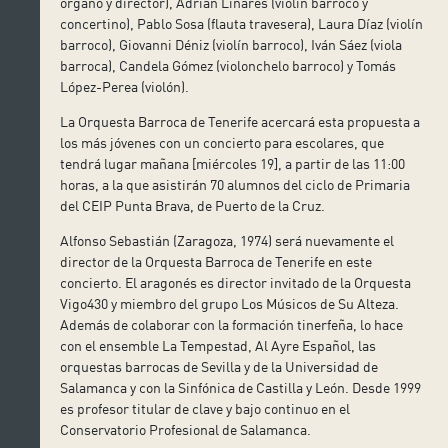
órgano y director), Adrián Linares (violín barroco y
concertino), Pablo Sosa (flauta travesera), Laura Díaz (violín
barroco), Giovanni Déniz (violín barroco), Iván Sáez (viola
barroca), Candela Gómez (violonchelo barroco) y Tomás
López-Perea (violón).
La Orquesta Barroca de Tenerife acercará esta propuesta a
los más jóvenes con un concierto para escolares, que
tendrá lugar mañana [miércoles 19], a partir de las 11:00
horas, a la que asistirán 70 alumnos del ciclo de Primaria
del CEIP Punta Brava, de Puerto de la Cruz.
Alfonso Sebastián (Zaragoza, 1974) será nuevamente el
director de la Orquesta Barroca de Tenerife en este
concierto. El aragonés es director invitado de la Orquesta
Vigo430 y miembro del grupo Los Músicos de Su Alteza.
Además de colaborar con la formación tinerfeña, lo hace
con el ensemble La Tempestad, Al Ayre Español, las
orquestas barrocas de Sevilla y de la Universidad de
Salamanca y con la Sinfónica de Castilla y León. Desde 1999
es profesor titular de clave y bajo continuo en el
Conservatorio Profesional de Salamanca.