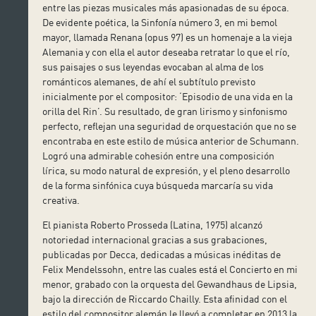
entre las piezas musicales más apasionadas de su época.
De evidente poética, la Sinfonía número 3, en mi bemol
mayor, llamada Renana (opus 97) es un homenaje a la vieja
Alemania y con ella el autor deseaba retratar lo que el río,
sus paisajes o sus leyendas evocaban al alma de los
románticos alemanes, de ahí el subtítulo previsto
inicialmente por el compositor: ‘Episodio de una vida en la
orilla del Rin’. Su resultado, de gran lirismo y sinfonismo
perfecto, reflejan una seguridad de orquestación que no se
encontraba en este estilo de música anterior de Schumann.
Logró una admirable cohesión entre una composición
lírica, su modo natural de expresión, y el pleno desarrollo
de la forma sinfónica cuya búsqueda marcaría su vida
creativa.
El pianista Roberto Prosseda (Latina, 1975) alcanzó
notoriedad internacional gracias a sus grabaciones,
publicadas por Decca, dedicadas a músicas inéditas de
Felix Mendelssohn, entre las cuales está el Concierto en mi
menor, grabado con la orquesta del Gewandhaus de Lipsia,
bajo la dirección de Riccardo Chailly. Esta afinidad con el
estilo del compositor alemán le llevó a completar en 2013 la