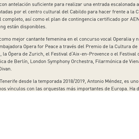
 con antelación suficiente para realizar una entrada escalonada 
das por el centro cultural del Cabildo para hacer frente a la C
l completo, así como el plan de contingencia certificado por AE
ng están disponibles.
 como mejor cantante femenina en el concurso vocal Operalia y
bajadora Opera for Peace a través del Premio de la Cultura de 
s, la Ópera de Zurich, el Festival d’Aix-en-Provence o el Festiv
ica de Berlín, London Symphony Orchestra, Filarmónica de Vien
Divan.
e Tenerife desde la temporada 2018/2019, Antonio Méndez, es uno
hos vínculos con las orquestas más importantes de Europa. Ha d
nieorchester des Bayerischen Rundfunks, Mahler Chamber Orche
hester, Royal Stockholm Philharmonic, Staatskapelle Dresden,
Luxembourg.