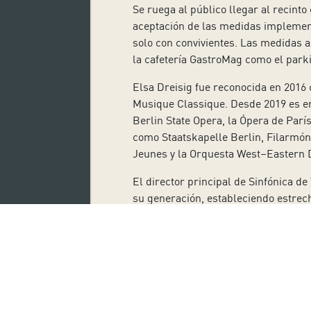
Se ruega al público llegar al recinto
aceptación de las medidas implementa
solo con convivientes. Las medidas a
la cafetería GastroMag como el parki
Elsa Dreisig fue reconocida en 2016
Musique Classique. Desde 2019 es em
Berlin State Opera, la Ópera de Parí
como Staatskapelle Berlin, Filarmón
Jeunes y la Orquesta West–Eastern 
El director principal de Sinfónica d
su generación, estableciendo estrec
Tonhalle-Orchester Zürich, Sympho
Symphony Orchestra, hr-Sinfonieorc
o la Orchestre Philharmonique du 