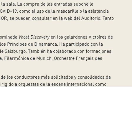
a la sala. La compra de las entradas supone la
OVID-19, como el uso de la mascarilla o la asistencia
NOR, se pueden consultar en la web del Auditorio. Tanto
 nominada
Vocal Discovery
en los galardones Victoires de
los Príncipes de Dinamarca. Ha participado con la
al de Salzburgo. También ha colaborado con formaciones
a, Filarmónica de Munich, Orchestre Français des
 de los conductores más solicitados y consolidados de
irigido a orquestas de la escena internacional como
stra, Rotterdam Philharmonic, Danish National
 Scottish Chamber Orchestra, Los Angeles Philharmonic