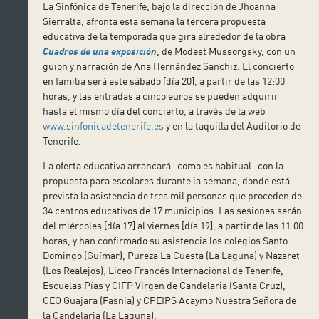
La Sinfónica de Tenerife, bajo la dirección de Jhoanna
Sierralta, afronta esta semana la tercera propuesta
educativa de la temporada que gira alrededor de la obra
Cuadros de una exposición
, de Modest Mussorgsky, con un
guion y narración de Ana Hernández Sanchiz. El concierto
en familia será este sábado [día 20], a partir de las 12:00
horas, y las entradas a cinco euros se pueden adquirir
hasta el mismo día del concierto, a través de la web
www.sinfonicadetenerife.es
y en la taquilla del Auditorio de
Tenerife.
La oferta educativa arrancará -como es habitual- con la
propuesta para escolares durante la semana, donde está
prevista la asistencia de tres mil personas que proceden de
34 centros educativos de 17 municipios. Las sesiones serán
del miércoles [día 17] al viernes [día 19], a partir de las 11:00
horas, y han confirmado su asistencia los colegios Santo
Domingo (Güímar), Pureza La Cuesta (La Laguna) y Nazaret
(Los Realejos); Liceo Francés Internacional de Tenerife,
Escuelas Pías y CIFP Virgen de Candelaria (Santa Cruz),
CEO Guajara (Fasnia) y CPEIPS Acaymo Nuestra Señora de
la Candelaria (La Laguna).