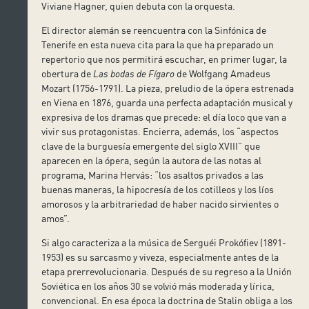
Viviane Hagner, quien debuta con la orquesta.
El director alemán se reencuentra con la Sinfónica de
Tenerife en esta nueva cita para la que ha preparado un
repertorio que nos permitirá escuchar, en primer lugar, la
obertura de
Las bodas de Fígaro
de Wolfgang Amadeus
Mozart (1756-1791). La pieza, preludio de la ópera estrenada
en Viena en 1876, guarda una perfecta adaptación musical y
expresiva de los dramas que precede: el día loco que van a
vivir sus protagonistas. Encierra, además, los “aspectos
clave de la burguesía emergente del siglo XVIII” que
aparecen en la ópera, según la autora de las notas al
programa, Marina Hervás: “los asaltos privados a las
buenas maneras, la hipocresía de los cotilleos y los líos
amorosos y la arbitrariedad de haber nacido sirvientes o
amos”.
Si algo caracteriza a la música de Serguéi Prokófiev (1891-
1953) es su sarcasmo y viveza, especialmente antes de la
etapa prerrevolucionaria. Después de su regreso a la Unión
Soviética en los años 30 se volvió más moderada y lírica,
convencional. En esa época la doctrina de Stalin obliga a los