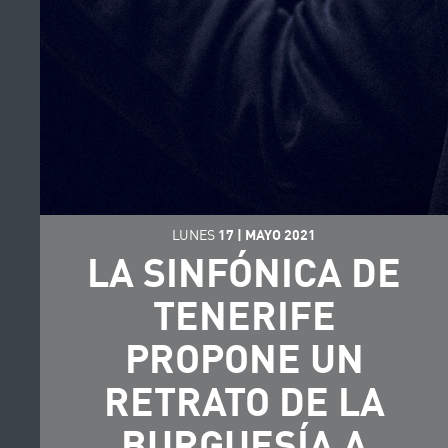
LUNES
17
|
MAYO
2021
LA SINFÓNICA DE
TENERIFE
PROPONE UN
RETRATO DE LA
BURGUESÍA A