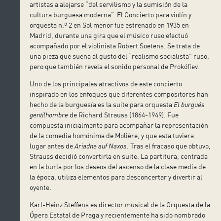
artistas a alejarse “del servilismo y la sumisión de la
cultura burguesa moderna”. El Concierto para violín y
orquesta n.º 2 en Sol menor fue estrenado en 1935 en
Madrid, durante una gira que el músico ruso efectuó
acompañado por el violinista Robert Soetens. Se trata de
una pieza que suena al gusto del “realismo socialista” ruso,
pero que también revela el sonido personal de Prokófiev.
Uno de los principales atractivos de este concierto
inspirado en los enfoques que diferentes compositores han
hecho de la burguesía es la suite para orquesta
El burgu
é
s
gentilhombre
de Richard Strauss (1864-1949). Fue
compuesta inicialmente para acompañar la representación
de la comedia homónima de Molière, y que esta tuviera
lugar antes de
Ariadne auf Naxos
. Tras el fracaso que obtuvo,
Strauss decidió convertirla en suite. La partitura, centrada
en la burla por los deseos del ascenso de la clase media de
la época, utiliza elementos para desconcertar y divertir al
oyente.
Karl-Heinz Steffens es director musical de la Orquesta de la
Ópera Estatal de Praga y recientemente ha sido nombrado