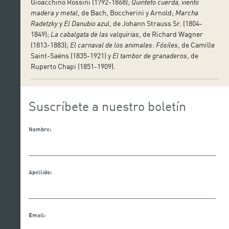
Gioacchino Rossini (1792-1868);
Quinteto cuerda, viento
madera y metal
, de Bach, Boccherini y Arnold;
Marcha
Radetzky
y
El Danubio azul
, de Johann Strauss Sr. (1804-
1849);
La cabalgata de las valquirias
, de Richard Wagner
(1813-1883);
El carnaval de los animales: Fósiles
, de Camille
Saint-Saëns (1835-1921) y
El tambor de granaderos
, de
Ruperto Chapi (1851-1909).
Suscríbete a nuestro boletín
Nombre:
Apellido:
Email: