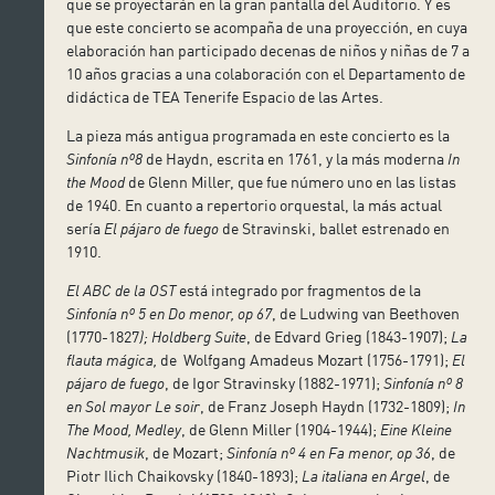
que se proyectarán en la gran pantalla del Auditorio. Y es
que este concierto se acompaña de una proyección, en cuya
elaboración han participado decenas de niños y niñas de 7 a
10 años gracias a una colaboración con el Departamento de
didáctica de TEA Tenerife Espacio de las Artes.
La pieza más antigua programada en este concierto es la
Sinfonía
nº8
de Haydn, escrita en 1761, y la más moderna
In
the Mood
de Glenn Miller, que fue número uno en las listas
de 1940. En cuanto a repertorio orquestal, la más actual
sería
El pájaro de fuego
de Stravinski, ballet estrenado en
1910.
El ABC de la OST
está integrado por fragmentos de la
Sinfonía
nº 5 en Do menor, op 67
, de Ludwing van Beethoven
(1770-1827
); Holdberg Suite
, de Edvard Grieg (1843-1907);
La
flauta mágica,
de Wolfgang Amadeus Mozart (1756-1791);
El
pájaro de fuego
, de Igor Stravinsky (1882-1971);
Sinfonía nº 8
en Sol mayor Le soir
, de Franz Joseph Haydn (1732-1809);
In
The Mood, Medley
, de Glenn Miller (1904-1944);
Eine Kleine
Nachtmusik
, de Mozart;
Sinfonía nº 4 en Fa menor, op 36
, de
Piotr Ilich Chaikovsky (1840-1893);
La italiana en Argel
, de