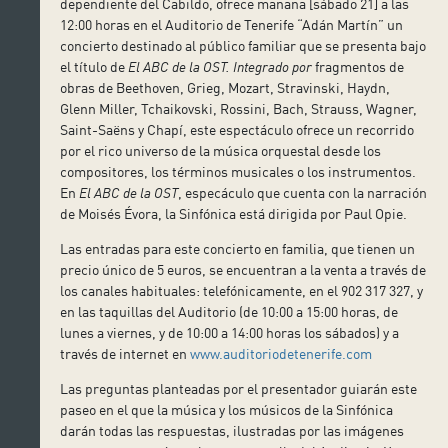
dependiente del Cabildo, ofrece mañana [sábado 21] a las
12:00 horas en el Auditorio de Tenerife “Adán Martín” un
concierto destinado al público familiar que se presenta bajo
el título de
El ABC de la OST. Integrado por
fragmentos de
obras de Beethoven, Grieg, Mozart, Stravinski, Haydn,
Glenn Miller, Tchaikovski, Rossini, Bach, Strauss, Wagner,
Saint-Saëns y Chapí, este espectáculo ofrece un recorrido
por el rico universo de la música orquestal desde los
compositores, los términos musicales o los instrumentos.
En
El ABC de la OST
, especáculo que cuenta con la narración
de Moisés Évora, la Sinfónica está dirigida por Paul Opie.
Las entradas para este concierto en familia, que tienen un
precio único de 5 euros, se encuentran a la venta a través de
los canales habituales: telefónicamente, en el 902 317 327, y
en las taquillas del Auditorio (de 10:00 a 15:00 horas, de
lunes a viernes, y de 10:00 a 14:00 horas los sábados) y a
través de internet en
www.auditoriodetenerife.com
Las preguntas planteadas por el presentador guiarán este
paseo en el que la música y los músicos de la Sinfónica
darán todas las respuestas, ilustradas por las imágenes