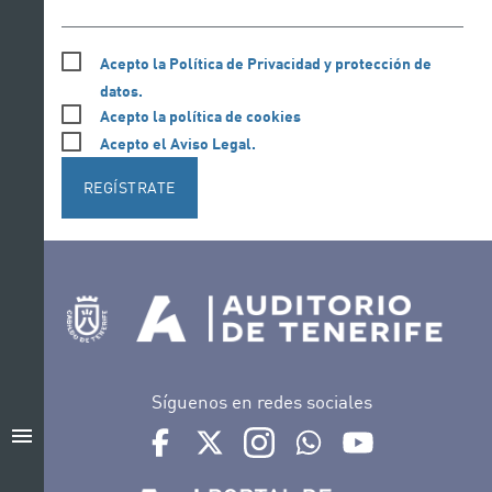
Acepto la Política de Privacidad y protección de
datos.
Acepto la política de cookies
Acepto el Aviso Legal.
REGÍSTRATE
Síguenos en redes sociales
menu
Ir a perfil de Auditorio de Tenerife en Facebook
Ir a perfil de Auditorio de Tenerife en Tw
Ir a perfil de Auditorio de Tener
Ir al Boletín Whatsapp de
Ir al perfil de Au