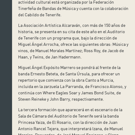
actividad cultural está organizada por la Federación
Tinerfeña de Bandas de Música y cuenta con la colaboración
del Cabildo de Tenerife.
La Asociación Artística Alcaraván, con más de 150 años de
historia, se presenta en su cita de este año en el Auditorio
de Tenerife con un programa que, bajo la dirección de
Miguel Ángel Arrocha, ofrece las siguientes obras: Música y
vinos, de Manuel Morales Martínez; Ross Roy, de Jacob de
Haan, y Twins, de Jan Hadermann.
Miguel Ángel Expósito Marrero se pondrá al frente de la
banda Ernesto Beteta, de Santa Úrsula, para ofrecer un
repertorio que comienza con la obra Canto a Murcia,
incluida en la zarzuela La Parranda, de Francisco Alonso, y
continúa con Where Eagles Soar y James Bond Suite, de
Steven Reineke y John Barry, respectivamente.
La tercera formación que aparecerá en el escenario de la
Sala de Cámara del Auditorio de Tenerife será la banda
Princesa Yaiza, de El Rosario, con la dirección de Juan
Antonio Rancel Tejera, que interpretará Izana, de Manuel
Morales, Recuerdos, de José Manuel Encinoso, y Glenn