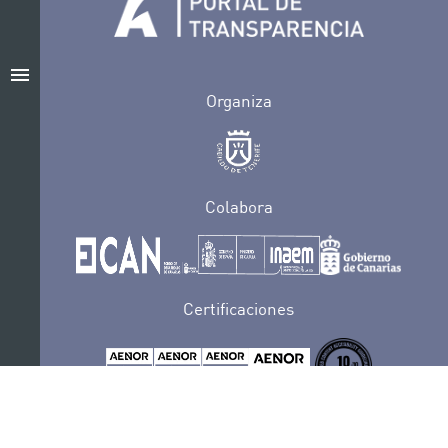
menu
Organiza
Colabora
Certificaciones