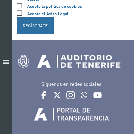
Acepto la política de cookies
Acepto el Aviso Legal.
REGÍSTRATE
menu
Síguenos en redes sociales
Ir a perfil de Auditorio de Tenerife en Facebook
Ir a perfil de Auditorio de Tenerife en Tw
Ir a perfil de Auditorio de Tener
Ir al Boletín Whatsapp de
Ir al perfil de Au