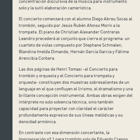
concentración discursiva de la música para instrumento
solo y la sutil elaboración camerística.
El concierto comenzará con el alumno Diego Abreu Socas al
trombón, seguido por Jesús Rubén Afonso Morín a la
trompeta. El piano de Christian Alexander Contreras
Leandro precederá al conjunto que cierra el programa: un
cuarteto de violas compuesto por Stephane Schmalen,
Blandina Imelda Dimande, Hernán García García y Fátima
Arencibia Corbera.
Las dos páginas de Henri Tomasi -el Concierto para
trombón y orquesta y el Concierto para trompeta y
orquesta- constituyen dos muestras sobresalientes de un
lenguaje en el que confluyen el lirismo, el dramatismo y una
brillante concepción instrumental. Ambas obras exigen del
intérprete no solo solvencia técnica, sino también
capacidad para proyectar con claridad el carácter
profundamente expresivo de sus líneas melódicas y su
densidad armónica.
En contraste con esa dimensión concertante, la
Improvisación nº 1 para trombón solo de Eduardo Crespo