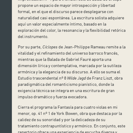
propone un espacio de mayor introspección y libertad
formal, en el que el discurso parece desplegarse con
naturalidad casi espontánea. La escritura solista adquiere
aquí un valor especialmente íntimo, basado en la
exploración del color, la resonancia y la flexibilidad retórica
del instrumento.
Por su parte,
Cíclopes
de Jean-Philippe Rameau remite a la
vitalidad y el refinamiento del universo barroco francés,
mientras que la Balada de Gabriel Fauré aporta una
dimensión lírica y contemplativa, marcada por la sutileza
armónica y la elegancia de su discurso. A ello se suma el
Estudio trascendental nº 8
Wilde Jagd
de Franz Liszt, obra
paradigmática del romanticismo pianístico, donde la
exigencia técnica se integra en una escritura de gran
impulso dramático y fuerza evocadora.
Cierra el programa la Fantasía para cuatro violas en mi
menor, op. 41 nº 1 de York Bowen, obra que destaca por la
calidez de su sonoridad y por la delicadeza de su
tratamiento contrapuntístico y armónico. En conjunto, este
repertorio ofrece una experiencia de escucha diversa y