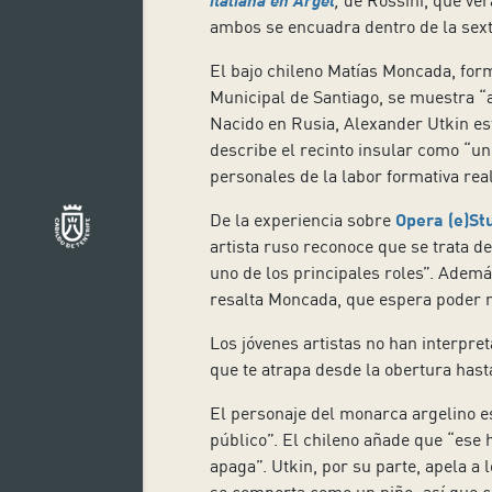
,
de Rossini, que ver
ambos se encuadra dentro de la sex
El bajo chileno Matías Moncada, for
Municipal de Santiago, se muestra “an
Nacido en Rusia, Alexander Utkin es
describe el recinto insular como “un
personales de la labor formativa real
De la experiencia sobre
Opera (e)St
artista ruso reconoce que se trata 
uno de los principales roles”. Adem
resalta Moncada, que espera poder 
Los jóvenes artistas no han interpr
que te atrapa desde la obertura hasta
El personaje del monarca argelino e
público”. El chileno añade que “ese 
apaga”. Utkin, por su parte, apela a l