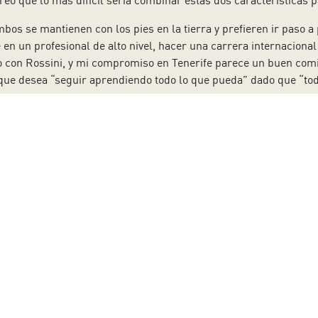
o que lo más difícil sería combinar estas dos características pa
bos se mantienen con los pies en la tierra y prefieren ir paso a
e en un profesional de alto nivel, hacer una carrera internacion
con Rossini, y mi compromiso en Tenerife parece un buen comi
 que desea “seguir aprendiendo todo lo que pueda” dado que “tod
cionado con un personaje a interpretar en los próximos años, A
, tuvo claro que se trataba “del papel de mis sueños”; aunque a
 por lo que se decanta por “Garibaldo en
Rodelinda
de Händel o 
ional. Matías Moncada confiesa que le “gusta mucho Mozart y el
 cada una fuese el rol de mis sueños”.
ece cantantes que integran la nueva promoción de Opera (e)Stud
ón de Giulio Zappa que concluirá con la representación de cuatro 
erife
del 25 al 28 de octubre,
una producción que traerá a la Is
ección escénica.