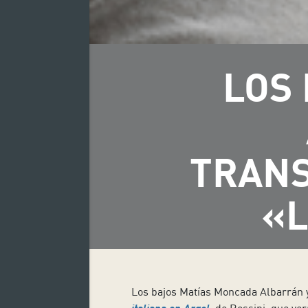
LOS
TRANS
«L
Los bajos Matías Moncada Albarrán y
italiana en Argel