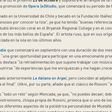
á la luz el próximo
y supondrá el arranque de la
ta promoción de
Opera (e)Studio
, que comenzará su periodo de 
mado en la Universidad de Chile y becado en la Fundación Ibáñez
sioso por conocer la Isla”, ya que ha tenido “buenas referencias
tudió dirección coral en el Bryansk Regional College y en el c
o de los más bellos de España”. El artista ruso, que en sus oríg
izada en la isla en los últimos años.
udio
que comenzará en septiembre con una duración de dos meses
de “una gran oportunidad para participar en una emocionante pro
ás destaca “la retroalimentación que supone trabajar con músico
nutrirse “de experiencias que me enriquezcan y me hagan crece
etado anteriormente
La italiana en Argel
, pero coinciden al adjeti
 el final”. Utkin, por su parte, añade que el clásico de Rossini “
s “todo un reto” según Moncada, ya que, “no puedes decaer, debe
histrionismo, chispa propia de Rossini, provoca que si uno de los
os diferentes aspectos de la poliédrica personalidad de Mustafá pa