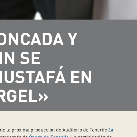
ONCADA Y
IN SE
USTAFÁ EN
 ARGEL»
te la próxima producción de Auditorio de Tenerife
La
Ópera de Tenerife