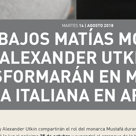
MARTES
14
|
AGOSTO
2018
 BAJOS MATÍAS M
ALEXANDER UTK
FORMARÁN EN M
A ITALIANA EN
 Alexander Utkin compartirán el rol del monarca Mustafá duran
25 de octubre