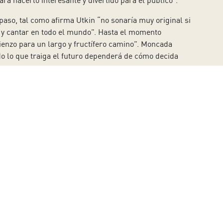
ra hacerlo interesante y divertido para el público”.
 paso, tal como afirma Utkin “no sonaría muy original si
al y cantar en todo el mundo”. Hasta el momento
enzo para un largo y fructífero camino”. Moncada
o lo que traiga el futuro dependerá de cómo decida
lexander Utkin reconoce que cuando descubrió la
dmite que al tener una tesitura de bajo-barítono
Igor en el
Príncipe
Igor
de Borodin” como los roles
 personaje Leporello”, sostiene que cada actuación la
io, donde iniciarán un proceso de perfeccionamiento
funciones de
La italiana en Argel
,
que tendrán lugar en
la al director musical Nikolas Maximilian Nägele y que