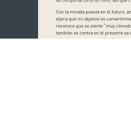
se comporta como un niño; así que cre
Con la mirada puesta en el futuro, am
dijera que mi objetivo es convertirm
reconoce que se siente “muy cómodo 
también se centra en el presente ya
vivir el momento actual”, reflexiona.
Puestos a expresar algún deseo rela
belleza de
El trovador
que firma Verdi
“podría suponer un problema ahora”,
más adecuados a este momento profes
está disfrutando “al máximo, como si
Moncada y Utkin serán dos de los tr
artístico integral bajo la supervisi
la Sala Sinfónica del Auditorio de Ten
contará con Giorgia Guerra en la dir