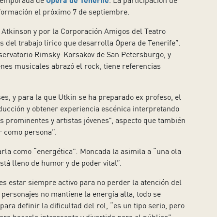
 temporada de
. La participación de
formación el próximo 7 de septiembre.
 Atkinson y por la Corporación Amigos del Teatro
 del trabajo lírico que desarrolla Ópera de Tenerife”.
onservatorio Rimsky-Korsakov de San Petersburgo, y
enes musicales abrazó el rock, tiene referencias
, y para la que Utkin se ha preparado ex profeso, el
ducción y obtener experiencia escénica interpretando
s prominentes y artistas jóvenes”, aspecto que también
r como persona”.
varla como “energética”
.
Moncada la asimila a “una ola
está lleno de humor y de poder vital”.
s estar siempre activo para no perder la atención del
 personajes no mantiene la energía alta, todo se
ra definir la dificultad del rol, “es un tipo serio, pero