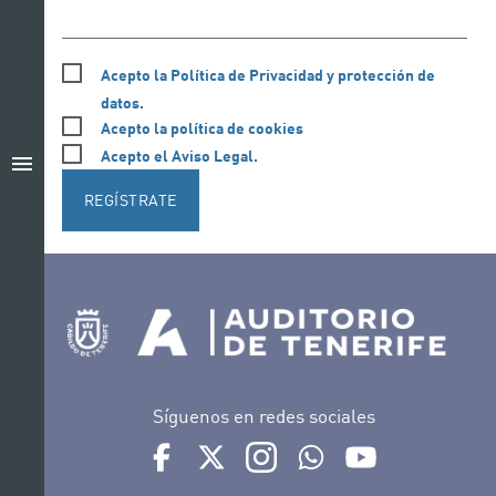
Acepto la Política de Privacidad y protección de
datos.
Acepto la política de cookies
Acepto el Aviso Legal.
menu
REGÍSTRATE
Síguenos en redes sociales
Ir a perfil de Auditorio de Tenerife en Facebook
Ir a perfil de Auditorio de Tenerife en Tw
Ir a perfil de Auditorio de Tener
Ir al Boletín Whatsapp de
Ir al perfil de Au