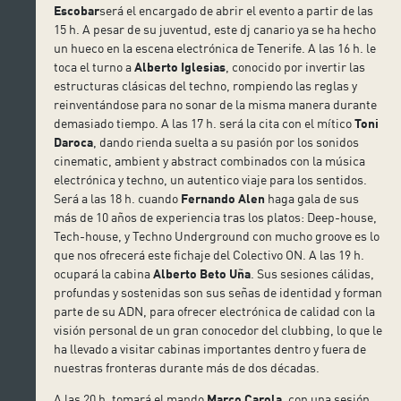
Escobar
será el encargado de abrir el evento a partir de las
15 h. A pesar de su juventud, este dj canario ya se ha hecho
un hueco en la escena electrónica de Tenerife. A las 16 h. le
toca el turno a
Alberto Iglesias
, conocido por invertir las
estructuras clásicas del techno, rompiendo las reglas y
reinventándose para no sonar de la misma manera durante
demasiado tiempo. A las 17 h. será la cita con el mítico
Toni
Daroca
, dando rienda suelta a su pasión por los sonidos
cinematic, ambient y abstract combinados con la música
electrónica y techno, un autentico viaje para los sentidos.
Será a las 18 h. cuando
Fernando Alen
haga gala de sus
más de 10 años de experiencia tras los platos: Deep-house,
Tech-house, y Techno Underground con mucho groove es lo
que nos ofrecerá este fichaje del Colectivo ON. A las 19 h.
ocupará la cabina
Alberto Beto Uña
. Sus sesiones cálidas,
profundas y sostenidas son sus señas de identidad y forman
parte de su ADN, para ofrecer electrónica de calidad con la
visión personal de un gran conocedor del clubbing, lo que le
ha llevado a visitar cabinas importantes dentro y fuera de
nuestras fronteras durante más de dos décadas.
A las 20 h. tomará el mando
Marco Carola
, con una sesión