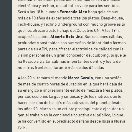
electrónica y techno, un autentico viaje para los sentidos.
Será a las 18 h. cuando
Fernando Alen
haga gala de sus
más de 10 años de experiencia tras los platos: Deep-house,
Tech-house, y Techno Underground con mucho groove es lo
que nos ofrecerá este fichaje del Colectivo ON. A las 19 h.
ocupará la cabina
Alberto Beto Uña
. Sus sesiones cálidas,
profundas y sostenidas son sus señas de identidad y forman
parte de su ADN, para ofrecer electrónica de calidad con la
visión personal de un gran conocedor del clubbing, lo que le
ha llevado a visitar cabinas importantes dentro y fuera de
nuestras fronteras durante más de dos décadas.
A las 20 h. tomará el mando
Marco Carola
, con una sesión
de más de cuatro horas de duración en la que hará gala de
su enérgico e impresionante estilo de mezcla a tres platos,
por sus sesiones largas y sinuosas y de los motivos que le
hacen ser uno de los dj’s más cotizados del planeta desde
los años 90. Marco es un artista predispuesto a ejecutar un
genial trabajo en la conciencia colectiva del público, lo que
le ha convertido en el predilecto de fans desde Ibiza a Nueva
York.