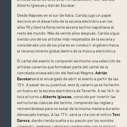
Alberto Iglesias y Ad
rián Escobar.
Desde Nápoles en el sur de Italia, Carola jugó un papel
decisivo en el desarrollo de la escena electrónica en los
años 90 y llevó la floreciente escena techno napolitana al
resto del mundo. Más de veinte años después, Carola sigue
siendo uno de los artistas más respetados de la escena y
considerado uno de los pilares en conducir al género hacia
el reconocimiento global dentro de la música electrónica.
El cartel del evento lo componen asimismo una selección de
artistas canarios que formaban parte del cartel de la
cancelada octava edición del festival Magma:
Adrián
Escobar
será el encargado de abrir el evento a partir de las
15 h. A pesar de su juventud, este dj canario ya se ha hecho
un hueco en la escena electrónica de Tenerife. A las 16 h. le
toca el turno a
Alberto Iglesias
, conocido por invertir las
estructuras clásicas del techno, rompiendo las reglas y
reinventándose para no sonar de la misma manera durante
demasiado tiempo. A las 17 h. será la cita con el mítico
Toni
Daroca
, dando rienda suelta a su pasión por los sonidos
cinematic, ambient y abstract combinados con la música