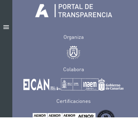
menu
Organiza
Colabora
Certificaciones