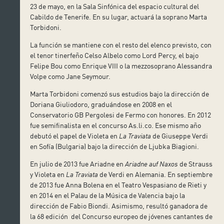
23 de mayo, en la Sala Sinfónica del espacio cultural del
Cabildo de Tenerife. En su lugar, actuará la soprano Marta
Torbidoni.
La función se mantiene con el resto del elenco previsto, con
el tenor tinerfeño Celso Albelo como Lord Percy, el bajo
Felipe Bou como Enrique VIII o la mezzosoprano Alessandra
Volpe como Jane Seymour.
Marta Torbidoni comenzó sus estudios bajo la dirección de
Doriana Giuliodoro, graduándose en 2008 en el
Conservatorio GB Pergolesi de Fermo con honores. En 2012
fue semifinalista en el concurso As.li.co. Ese mismo año
debutó el papel de Violeta en
La Traviata
de Giuseppe Verdi
en Sofía (Bulgaria) bajo la dirección de Ljubka Biagioni.
En julio de 2013 fue Ariadne en
Ariadne auf Naxos
de Strauss
y Violeta en
La Traviata
de Verdi en Alemania. En septiembre
de 2013 fue Anna Bolena en el Teatro Vespasiano de Rieti y
en 2014 en el Palau de la Música de Valencia bajo la
dirección de Fabio Biondi. Asimismo, resultó ganadora de
la 68 edición del Concurso europeo de jóvenes cantantes de