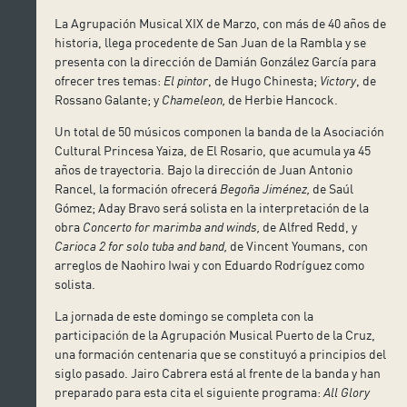
La Agrupación Musical XIX de Marzo, con más de 40 años de
historia, llega procedente de San Juan de la Rambla y se
presenta con la dirección de Damián González García para
ofrecer tres temas:
El pintor
, de Hugo Chinesta;
Victory
, de
Rossano Galante; y
Chameleon,
de Herbie Hancock.
Un total de 50 músicos componen la banda de la Asociación
Cultural Princesa Yaiza, de El Rosario, que acumula ya 45
años de trayectoria. Bajo la dirección de Juan Antonio
Rancel, la formación ofrecerá
Begoña Jiménez,
de Saúl
Gómez; Aday Bravo será solista en la interpretación de la
obra
Concerto for marimba and winds,
de Alfred Redd, y
Carioca 2 for solo tuba and band,
de Vincent Youmans, con
arreglos de Naohiro Iwai y con Eduardo Rodríguez como
solista.
La jornada de este domingo se completa con la
participación de la Agrupación Musical Puerto de la Cruz,
una formación centenaria que se constituyó a principios del
siglo pasado. Jairo Cabrera está al frente de la banda y han
preparado para esta cita el siguiente programa:
All Glory