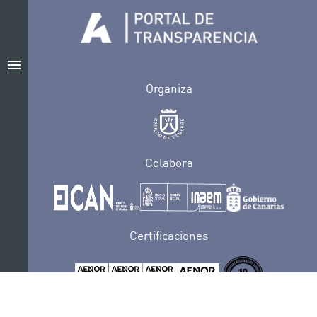
menu
Organiza
Colabora
Certificaciones