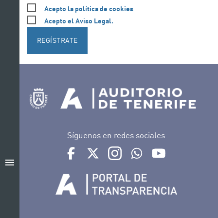
Acepto la política de cookies
Acepto el Aviso Legal.
REGÍSTRATE
Síguenos en redes sociales
Ir a perfil de Auditorio de Tenerife en Facebook
Ir a perfil de Auditorio de Tenerife en Tw
Ir a perfil de Auditorio de Tener
Ir al Boletín Whatsapp de
Ir al perfil de Au
menu