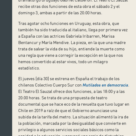
recibe otras dos funciones de esta obra el sábado 2 y el
domingo 3, ambas a partir de las 20:00 horas.
Tras agotar ocho funciones en Uruguay, esta obra, que
también ha sido traducida al italiano, llega por primera vez
a España con las actrices Gabriela Iribarren, Marisa
Bentancur y María Mendive. La pieza, en la que una madre
trata de salvar la vida de su hijo, entiende la muerte como
una regla que viene a corregir la excepción en la que nos
hemos convertido al estar vivos, todo un milagro
estadístico.
El jueves [día 30] se estrena en España el trabajo de los
chilenos Colectivo Cuerpo Sur con
Mutilados en democracia
.
El Teatro El Sauzal ofrece dos funciones, a las 18:00 y a las
20:00 horas. Se trata de una propuesta de teatro
documental que se hace eco de la revuelta que tuvo lugar en
Chile en 2019 a raíz de que el Gobierno anunciase una
subida de la tarifa del metro. La situación alimentó la ira de
la población, marcada por la desigualdad que convierte en
privilegio a algunos servicios sociales básicos como la
sanidad o la educación, y provocó una serie de disturbios.