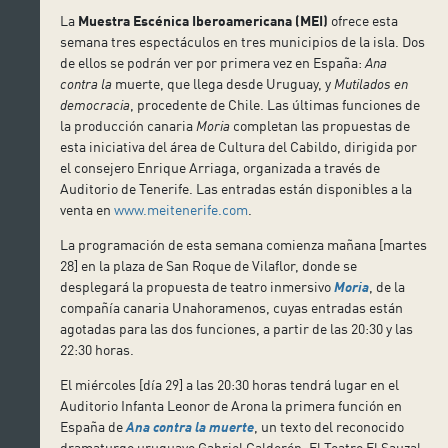
La
Muestra Escénica Iberoamericana (MEI)
ofrece esta
semana tres espectáculos en tres municipios de la isla. Dos
de ellos se podrán ver por primera vez en España:
Ana
contra la
muerte, que llega desde Uruguay, y
Mutilados en
democracia
, procedente de Chile. Las últimas funciones de
la producción canaria
Moria
completan las propuestas de
esta iniciativa del área de Cultura del Cabildo, dirigida por
el consejero Enrique Arriaga, organizada a través de
Auditorio de Tenerife. Las entradas están disponibles a la
venta en
www.meitenerife.com
.
La programación de esta semana comienza mañana [martes
28] en la plaza de San Roque de Vilaflor, donde se
desplegará la propuesta de teatro inmersivo
Moria
, de la
compañía canaria Unahoramenos, cuyas entradas están
agotadas para las dos funciones, a partir de las 20:30 y las
22:30 horas.
El miércoles [día 29] a las 20:30 horas tendrá lugar en el
Auditorio Infanta Leonor de Arona la primera función en
España de
Ana contra la muerte
, un texto del reconocido
dramaturgo uruguayo Gabriel Calderón. El Teatro El Sauzal