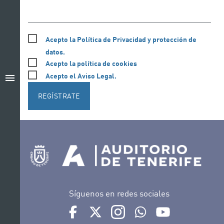
Acepto la Política de Privacidad y protección de
datos.
Acepto la política de cookies
Acepto el Aviso Legal.
menu
REGÍSTRATE
Síguenos en redes sociales
Ir a perfil de Auditorio de Tenerife en Facebook
Ir a perfil de Auditorio de Tenerife en Tw
Ir a perfil de Auditorio de Tener
Ir al Boletín Whatsapp de
Ir al perfil de Au