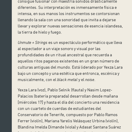
consigue fusionar con maestría sonidos drásticamente
diferentes. Su interpretación es inmensamente física e
intensa, en sus manos los instrumentos se contorsionan
llenando la sala con una sonoridad que invita a dejarse
llevar y explorar nuevas sensaciones de esencia islandesa,
la tierra de hielo y fuego.
Unmute + Strings
es un espectáculo performático que lleva
al espectador a un viaje sonoro y visual por las
profundidades de un ritual ancestral que recuerda a
aquellos ritos paganos existentes en un gran número de
culturas antiguas del mundo. Está liderado por Yexza Lara
bajo un concepto y una estética que entronca, escénica y
musicalmente, con el
black metal
y el
noise
.
Yexza Lara (voz), Pablo Selnik (flauta) y Nasim Lopez-
Palacios (batería preparada) desarrollan desde mañana
[miércoles 17] y hasta el día del concierto una residencia
con un cuarteto de cuerdas de estudiantes del
Conservatorio de Tenerife, compuesto por Pablo Ramos
Ferrer (violín), Mariana Yarelis Velásquez Urbina (violín),
Blandina Imelda Dimande (viola) y Adasat Santana Suárez