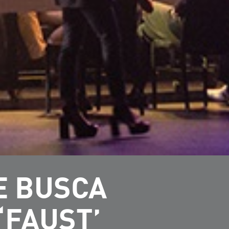
E BUSCA
‘FAUST’