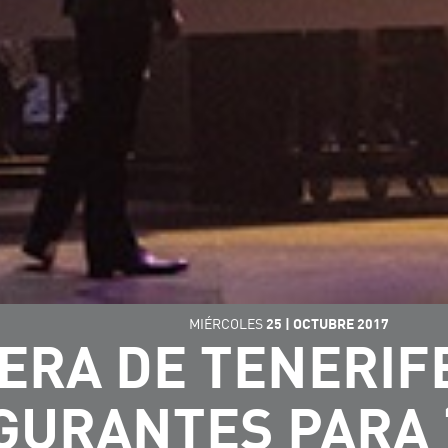
MIÉRCOLES
25
|
OCTUBRE
2017
ERA DE TENERIF
GURANTES PARA 