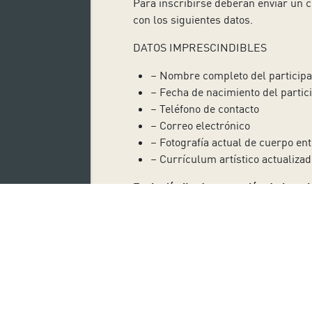
Para inscribirse deberán enviar un c
con los siguientes datos.
DATOS IMPRESCINDIBLES
– Nombre completo del participa
– Fecha de nacimiento del partic
– Teléfono de contacto
– Correo electrónico
– Fotografía actual de cuerpo en
– Currículum artístico actualizad
Fecha límite de recepción de inscr
Fecha de realización de la prueba
:
Suscríbete