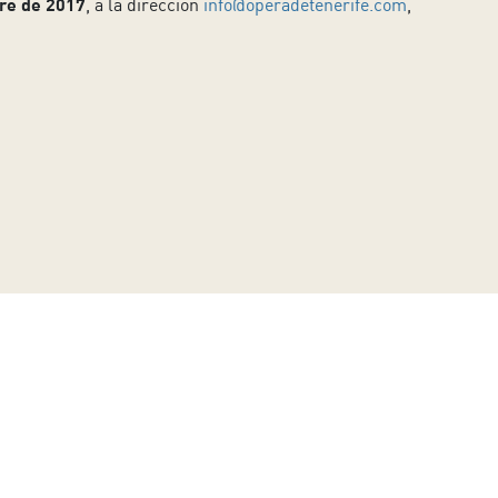
bre de 2017
, a la dirección
info@operadetenerife.com
,
torio de Tenerife.