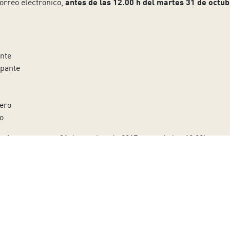
orreo electrónico,
antes de las 12.00 h del martes 31 de octu
nte
ipante
tero
o
ipciones
: martes 31 de octubre de 2017 antes de las 12.00h
 miércoles 1 de noviembre 2017, 15.00h, en la Sala Puerto de Audi
 a nuestro boletín