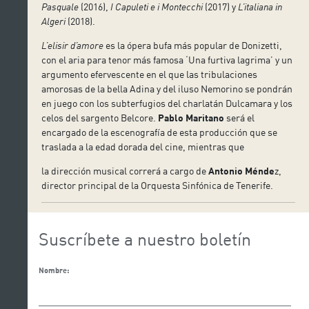
Pasquale
(2016),
I Capuleti e i Montecchi
(2017) y
L’italiana in
Algeri
(2018).
L’elisir d’amore
es la ópera bufa más popular de Donizetti,
con el aria para tenor más famosa ‘Una furtiva lagrima’ y un
argumento efervescente en el que las tribulaciones
amorosas de la bella Adina y del iluso Nemorino se pondrán
en juego con los subterfugios del charlatán Dulcamara y los
celos del sargento Belcore.
Pablo Maritano
será el
encargado de la escenografía de esta producción que se
traslada a la edad dorada del cine, mientras que
la dirección musical correrá a cargo de
Antonio Ménde
z,
director principal de la Orquesta Sinfónica de Tenerife.
Suscríbete a nuestro boletín
Nombre: