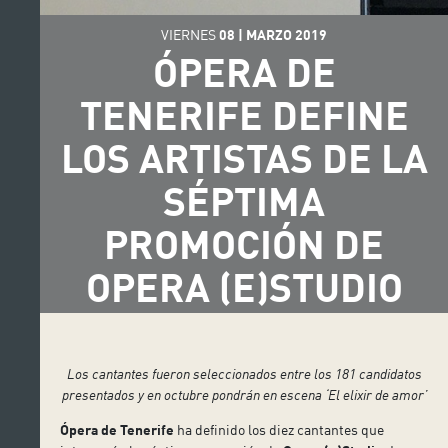
VIERNES
08
|
MARZO
2019
ÓPERA DE
TENERIFE DEFINE
LOS ARTISTAS DE LA
SÉPTIMA
PROMOCIÓN DE
OPERA (E)STUDIO
Los cantantes fueron seleccionados entre los 181 candidatos
presentados y en octubre pondrán en escena ‘El elixir de amor’
Ópera de Tenerife
ha definido los diez cantantes que