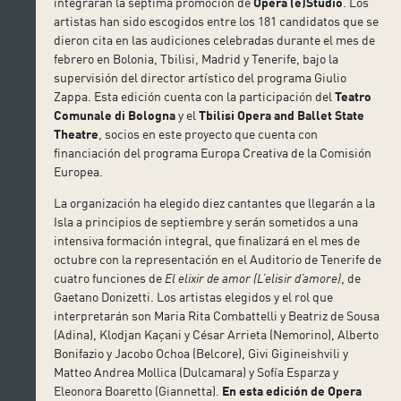
integrarán la séptima promoción de
Opera (e)Studio
. Los
artistas han sido escogidos entre los 181 candidatos que se
dieron cita en las audiciones celebradas durante el mes de
febrero en Bolonia, Tbilisi, Madrid y Tenerife, bajo la
supervisión del director artístico del programa Giulio
Zappa. Esta edición cuenta con la participación del
Teatro
Comunale di Bologna
y el
Tbilisi Opera and Ballet State
Theatre
, socios en este proyecto que cuenta con
financiación del programa Europa Creativa de la Comisión
Europea.
La organización ha elegido diez cantantes que llegarán a la
Isla a principios de septiembre y serán sometidos a una
intensiva formación integral, que finalizará en el mes de
octubre con la representación en el Auditorio de Tenerife de
cuatro funciones de
El elixir de amor (
L’elisir d’amore)
, de
Gaetano Donizetti. Los artistas elegidos y el rol que
interpretarán son Maria Rita Combattelli y Beatriz de Sousa
(Adina), Klodjan Kaçani y César Arrieta (Nemorino), Alberto
Bonifazio y Jacobo Ochoa (Belcore), Givi Gigineishvili y
Matteo Andrea Mollica (Dulcamara) y Sofía Esparza y
Eleonora Boaretto (Giannetta).
En esta edición de Opera