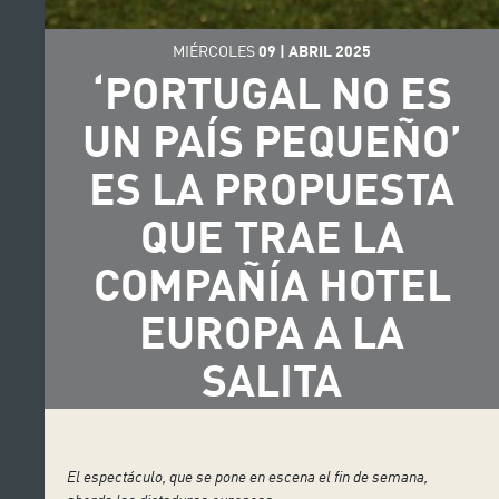
MIÉRCOLES
09
|
ABRIL
2025
‘PORTUGAL NO ES
UN PAÍS PEQUEÑO’
ES LA PROPUESTA
QUE TRAE LA
COMPAÑÍA HOTEL
EUROPA A LA
SALITA
El espectáculo, que se pone en escena el fin de semana,