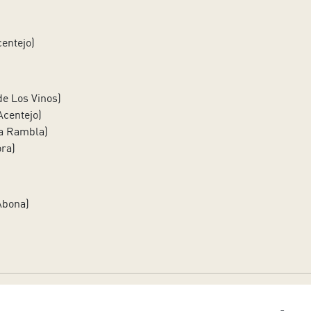
centejo)
de Los Vinos)
Acentejo)
la Rambla)
ora)
Abona)