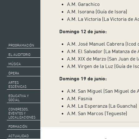
A.M. Garachico
A.M. Isorana (Guía de Isora)
A.M. La Victoria (La Victoria de A
Domingo 12 de junio:
A.M. José Manuel Cabrera (Icod 
PROGRAMACIÓN
A.M. El Salvador (La Matanza de 
EL AUDITORIO
A.M. XIX de Marzo (San Juan de 
MÚSICA
A.M. Virgen de la Luz (Guía de Is
ÓPERA
Domingo 19 de junio:
ARTES
ESCÉNICAS
A.M. San Miguel (San Miguel de 
EDUCATIVA Y
A.M. Fasnia
SOCIAL
A.M. La Esperanza (La Guancha)
CONGRESOS,
A.M. San Marcos (Tegueste)
EVENTOS Y
LOCALIZACIONES
FORMACIÓN
ACTUALIDAD