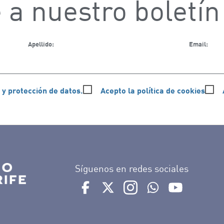
 a nuestro boletín
Apellido:
Email:
 y protección de datos.
Acepto la política de cookies
Síguenos en redes sociales
Ir a perfil de Auditorio de Tenerife e
Ir a perfil de Auditorio de Tene
Ir a perfil de Auditorio 
Ir al Boletín What
Ir al perfil