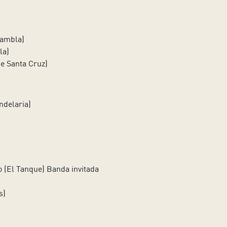
Rambla)
la)
e Santa Cruz)
ndelaria)
o (El Tanque) Banda invitada
s)