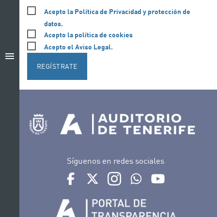
Acepto la Política de Privacidad y protección de
datos.
Acepto la política de cookies
Acepto el Aviso Legal.
menu
REGÍSTRATE
Síguenos en redes sociales
Ir a perfil de Auditorio de Tenerife en Facebook
Ir a perfil de Auditorio de Tenerife en Tw
Ir a perfil de Auditorio de Tener
Ir al Boletín Whatsapp de
Ir al perfil de Au