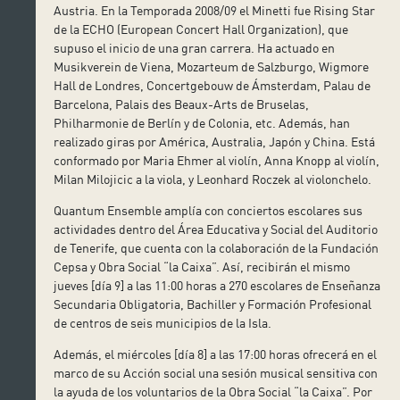
Austria. En la Temporada 2008/09 el Minetti fue Rising Star
de la ECHO (European Concert Hall Organization), que
supuso el inicio de una gran carrera. Ha actuado en
Musikverein de Viena, Mozarteum de Salzburgo, Wigmore
Hall de Londres, Concertgebouw de Ámsterdam, Palau de
Barcelona, Palais des Beaux-Arts de Bruselas,
Philharmonie de Berlín y de Colonia, etc. Además, han
realizado giras por América, Australia, Japón y China. Está
conformado por Maria Ehmer al violín, Anna Knopp al violín,
Milan Milojicic a la viola, y Leonhard Roczek al violonchelo.
Quantum Ensemble amplía con conciertos escolares sus
actividades dentro del Área Educativa y Social del Auditorio
de Tenerife, que cuenta con la colaboración de la Fundación
Cepsa y Obra Social “la Caixa”. Así, recibirán el mismo
jueves [día 9] a las 11:00 horas a 270 escolares de Enseñanza
Secundaria Obligatoria, Bachiller y Formación Profesional
de centros de seis municipios de la Isla.
Además, el miércoles [día 8] a las 17:00 horas ofrecerá en el
marco de su Acción social una sesión musical sensitiva con
la ayuda de los voluntarios de la Obra Social “la Caixa”. Por